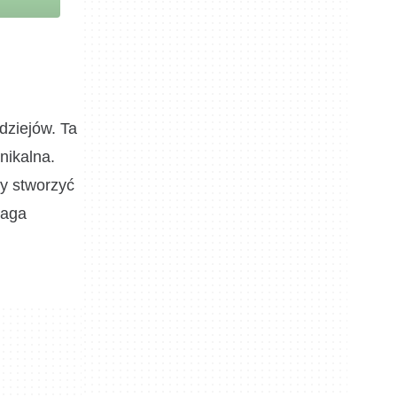
dziejów. Ta
nikalna.
by stworzyć
maga