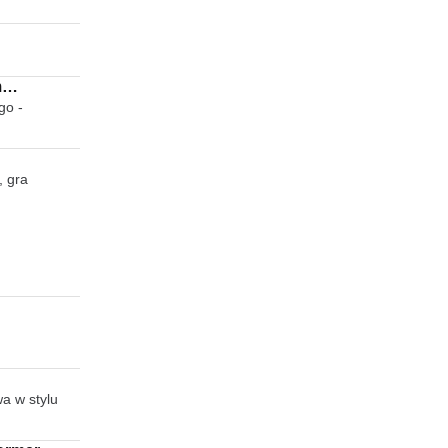
m
go -
Chat
, gra
a w stylu