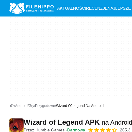
AKTUALNOŚCI
RECENZJE
NAJLEPSZE
Android
Gry
Przygodowe
Wizard Of Legend Na Android
Wizard of Legend APK
na Androi
Przez
Humble Games
Darmowa
265.3