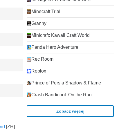
Minecraft Trial
Granny
Minicraft: Kawaii Craft World
Panda Hero Adventure
Rec Room
Roblox
Prince of Persia Shadow & Flame
Crash Bandicoot: On the Run
Zobacz więcej
end