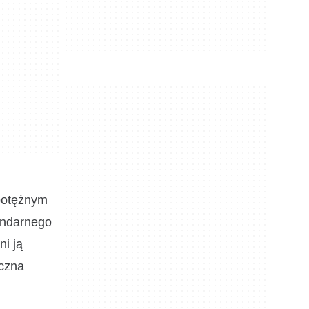
 potężnym
endarnego
ni ją
iczna