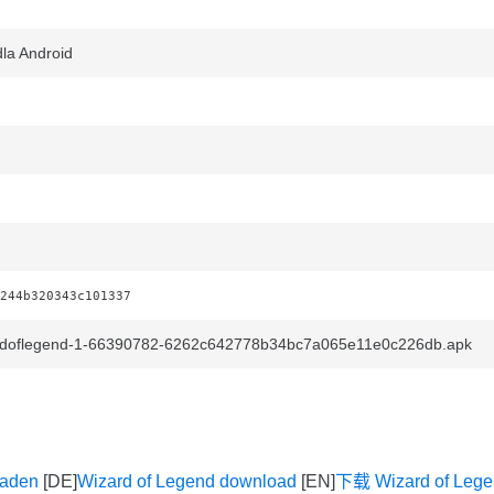
la Android
244b320343c101337
rdoflegend-1-66390782-6262c642778b34bc7a065e11e0c226db.apk
laden
Wizard of Legend download
下载 Wizard of Leg