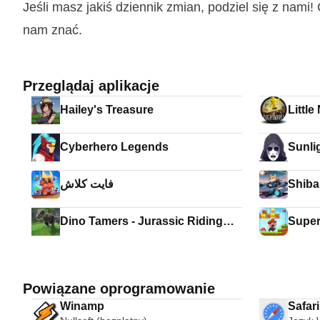
Jeśli masz jakiś dziennik zmian, podziel się z nam
nam znać.
Przeglądaj aplikacje
Hailey's Treasure
Littl
Cyberhero Legends
Sunli
فايت كلاش
Shiba
Dino Tamers - Jurassic Riding
Super
MMO
Powiązane oprogramowanie
Winamp
Safar