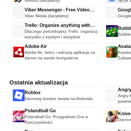
Nullsoft (bezpłatny)
Język 
Viber Messenger - Free Video
Googl
Viber Media (bezpłatny)
Google
Calls Group Chats
Trello: Organize anything with
Bubbl
Dlaczego potrzebujesz Trello: organizuj
anyone anywhere
Bubble
wszystko z każdym i wszędzie
Adobe Air
Avata
Adobe Air: twórz i wdrażaj aplikacje za
Kreato
darmo na swoim komputerze
Zabawn
Androi
Ostatnia aktualizacja
Angry
Roblox
Angry B
Darmowy kreator świata na Androida
powini
Polandball Go
Knives
Polandball Go: Przygodowa Gra w
Darmow
Rzeczywistości