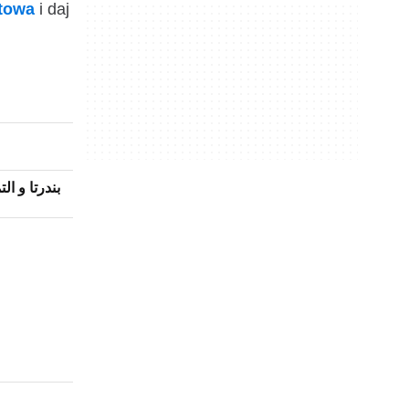
ktowa
i daj
بندرتا و ال