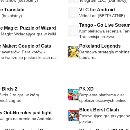
Weltshow (bezpłatny)
Telegram LLC. (Darmowy)
e Translate
VLC for Android
 (bezpłatny)
VideoLan (BEZPŁATNIE)
Tango - Go Live Strea
e Magic: Puzzle of Wizard
Kompleksowa recenzja Tan
Broadcast Live Video 
 Magic: Wciągająca gra w kulki
Transmisja na żywo
r Maker: Couple of Cats
Pokeland Legends
r awatarów: Para kotów -
Darmowa strategia mobilna
e tworzenie postaci kocich na
fabularna
da
 Birds 2
PK XD
irds 2 to gra, w którą
Bezpłatna platforma gier
eneś zagrać
społecznościowych online
Block Berst Clash
 Out-No rules just fight
Fascynująca gra przygodow
a gra na arenie na Androida
pixelart