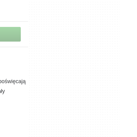
poświęcają
ły