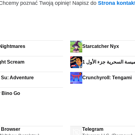
i! Chcemy poznać Twoją opinię! Napisz do
Strona konta
e Nightmares
Starcatcher Nyx
ght Scream
تميسة السحرية جزء الأول 1
 Su: Adventure
Crunchyroll: Tengami
 Bino Go
i Browser
Telegram