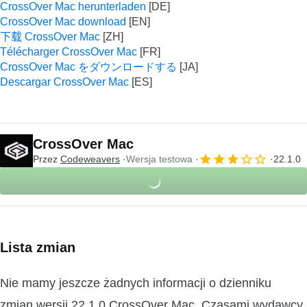
CrossOver Mac herunterladen
CrossOver Mac download
下载 CrossOver Mac
Télécharger CrossOver Mac
CrossOver Mac をダウンロードする
Descargar CrossOver Mac
CrossOver Mac
Przez
Codeweavers
Wersja testowa
22.1.0
Lista zmian
Nie mamy jeszcze żadnych informacji o dzienniku
zmian wersji 22.1.0 CrossOver Mac. Czasami wydawcy