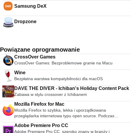
Samsung DeX
Dropzone
Powiązane oprogramowanie
CrossOver Games
CrossOver Games: Bezproblemowe granie na Macu
Wine
Bezpłatna warstwa kompatybilności dla macOS
DAVE THE DIVER - Ichiban's Holiday Content Pack
Zabawa w stylu crossover z Ichibanem
Mozilla Firefox for Mac
Mozilla Firefox to szybka, lekka i uporządkowana
przeglądarka internetowa typu open source. Podczas
publicznej premiery w 2004 roku Mozilla Firefox była pierwszą
Adobe Premiere Pro CC
przeglądarką, która podważyła dominację Microsoft Internet
Adobe Premiere Pro CC, szeroko znany w branży i
Explorer. Od tego czasu Mozilla Firefox konsekwentnie