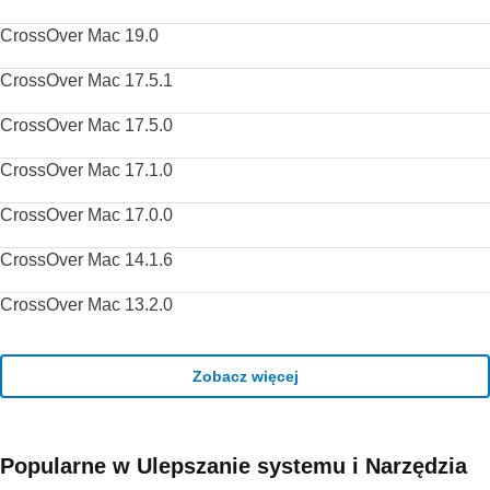
stworzone przez najlepszych artystów lub utwórz własne,
korzystając z mychrometheme.com. Zaloguj się na swoje
CrossOver Mac 19.0
konto Google, aby wykonać kopię zapasową kontaktów,
preferencji, historii, a także uzyskać dostęp do wszystkich
CrossOver Mac 17.5.1
narzędzi Google za pomocą jednego loginu. Dostawca
programu ograniczył dystrybucję starszych wersji tego
CrossOver Mac 17.5.0
produktu. FileHippo przeprasza za wszelkie związane z tym
niedogodności.
CrossOver Mac 17.1.0
CrossOver Mac 17.0.0
CrossOver Mac 14.1.6
CrossOver Mac 13.2.0
Zobacz więcej
Popularne w Ulepszanie systemu i Narzędzia