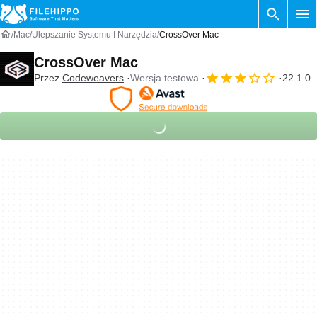
Mac
Ulepszanie Systemu I Narzędzia
CrossOver Mac
CrossOver Mac
Przez
Codeweavers
Wersja testowa
22.1.0