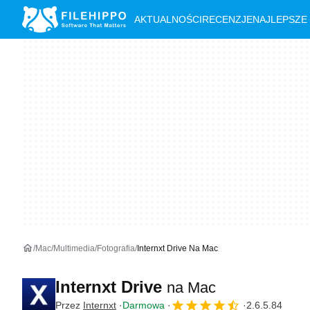
AKTUALNOŚCI
RECENZJE
NAJLEPSZE
Mac
Multimedia
Fotografia
Internxt Drive Na Mac
Internxt Drive
na Mac
Przez
Internxt
Darmowa
2.6.5.84