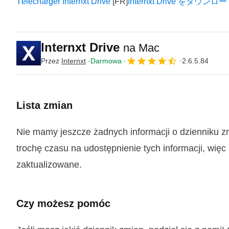
Télécharger Internxt Drive
Internxt Drive をダウン
Internxt Drive
na Mac
Przez
Internxt
Darmowa
2.6.5.84
Lista zmian
Nie mamy jeszcze żadnych informacji o dzienniku z
trochę czasu na udostępnienie tych informacji, więc
zaktualizowane.
Czy możesz pomóc