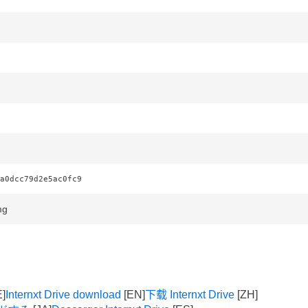
a0dcc79d2e5ac0fc9
mg
Internxt Drive download
下载 Internxt Drive