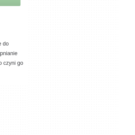
e do
ępnianie
o czyni go