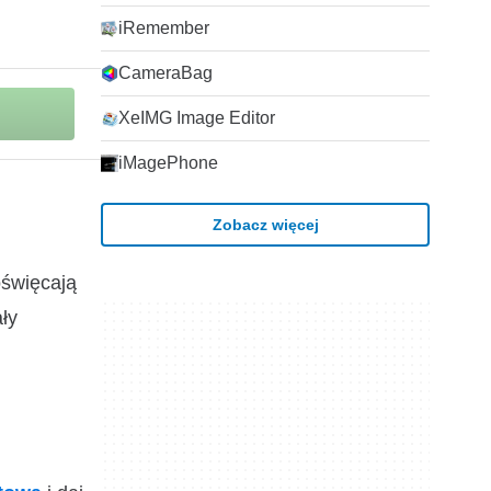
iRemember
CameraBag
XeIMG Image Editor
iMagePhone
Zobacz więcej
oświęcają
ły