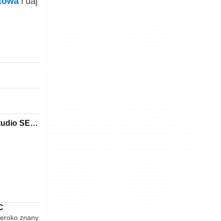
ktowa
i daj
tudio SE
C
zeroko znany