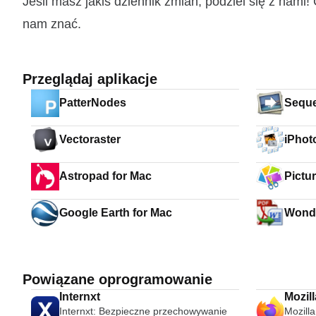
Jeśli masz jakiś dziennik zmian, podziel się z nam
nam znać.
Przeglądaj aplikacje
PatterNodes
Seque
Vectoraster
iPhot
Astropad for Mac
Pictu
Google Earth for Mac
Wonde
Conve
Powiązane oprogramowanie
Internxt
Mozill
Internxt: Bezpieczne przechowywanie
Mozilla