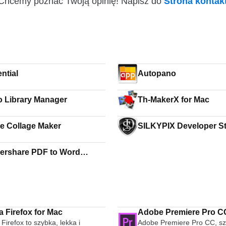
i! Chcemy poznać Twoją opinię! Napisz do
Strona konta
ntial
Autopano
o Library Manager
Th-MakerX for Mac
re Collage Maker
SILKYPIX Developer S
for Mac
rshare PDF to Word
rter for Mac
a Firefox for Mac
Adobe Premiere Pro C
 Firefox to szybka, lekka i
Adobe Premiere Pro CC, s