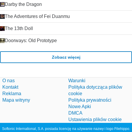
Darby the Dragon
The Adventures of Fei Duanmu
The 13th Doll
Doorways: Old Prototype
Zobacz więcej
O nas
Warunki
Kontakt
Polityka dotycząca plików
Reklama
cookie
Mapa witryny
Polityka prywatności
Nowe Apki
DMCA
Ustawienia plików cookie
Softonic International, S.A. posiada licencję na używanie nazwy i logo Filehippo.