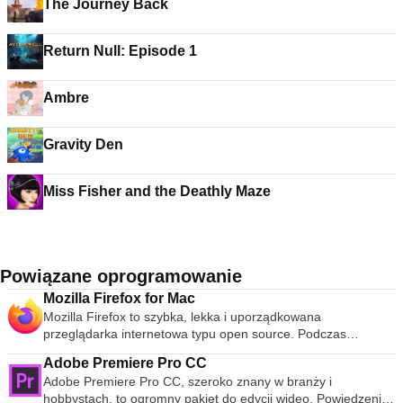
The Journey Back
Return Null: Episode 1
Ambre
Gravity Den
Miss Fisher and the Deathly Maze
Powiązane oprogramowanie
Mozilla Firefox for Mac
Mozilla Firefox to szybka, lekka i uporządkowana
przeglądarka internetowa typu open source. Podczas
publicznej premiery w 2004 roku Mozilla Firefox była pierwszą
Adobe Premiere Pro CC
przeglądarką, która podważyła dominację Microsoft Internet
Adobe Premiere Pro CC, szeroko znany w branży i
Explorer. Od tego czasu Mozilla Firefox konsekwentnie
hobbystach, to ogromny pakiet do edycji wideo. Powiedzenie,
pojawia się w 3 najpopularniejszych przeglądarkach na całym