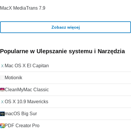
komputerów Mac za pomocą motywów i sprawić, że
niedogodności.
MacX MediaTrans 7.9
przeglądanie będzie jeszcze bardziej osobiste. Jeśli więc
zastanawiasz się nad wypróbowaniem czegoś innego niż
zwykła przeglądarka, Opera dla komputerów Mac może być
dla Ciebie wyborem. Szukasz wersji Opery dla systemu
Zobacz więcej
Windows? Pobierz tutaj Jeśli szukasz czegoś innego,
zapoznaj się z przewodnikiem TechBeat po alternatywnych
przeglądarkach .
Popularne w Ulepszanie systemu i Narzędzia
Mac OS X El Capitan
Motionik
CleanMyMac Classic
OS X 10.9 Mavericks
macOS Big Sur
PDF Creator Pro