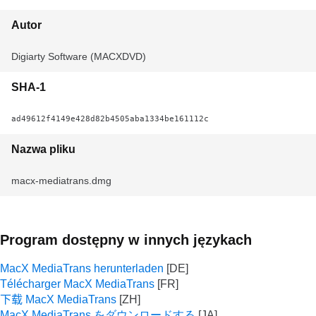
Autor
Digiarty Software (MACXDVD)
SHA-1
ad49612f4149e428d82b4505aba1334be161112c
Nazwa pliku
macx-mediatrans.dmg
Program dostępny w innych językach
MacX MediaTrans herunterladen
Télécharger MacX MediaTrans
下载 MacX MediaTrans
MacX MediaTrans をダウンロードする