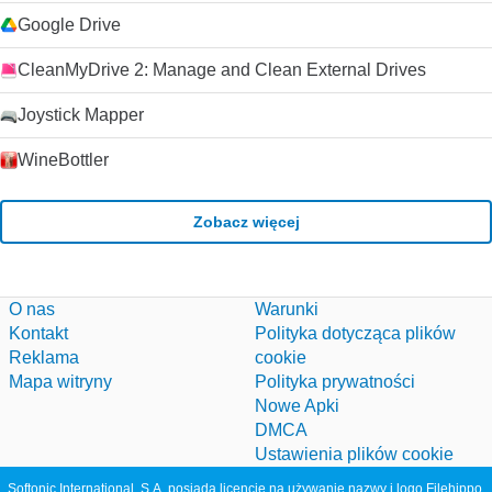
Google Drive
CleanMyDrive 2: Manage and Clean External Drives
Joystick Mapper
WineBottler
Zobacz więcej
O nas
Warunki
Kontakt
Polityka dotycząca plików
Reklama
cookie
Mapa witryny
Polityka prywatności
Nowe Apki
DMCA
Ustawienia plików cookie
Softonic International, S.A. posiada licencję na używanie nazwy i logo Filehippo.