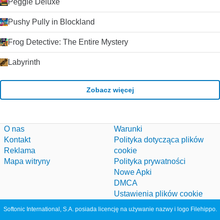
Peggle Deluxe
Pushy Pully in Blockland
Frog Detective: The Entire Mystery
Labyrinth
Zobacz więcej
O nas
Warunki
Kontakt
Polityka dotycząca plików
Reklama
cookie
Mapa witryny
Polityka prywatności
Nowe Apki
DMCA
Ustawienia plików cookie
Softonic International, S.A. posiada licencję na używanie nazwy i logo Filehippo.