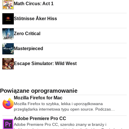
Math Circus: Act 1
Stötnisse Åker Hiss
Zero Critical
Masterpieced
Escape Simulator: Wild West
Powiązane oprogramowanie
Mozilla Firefox for Mac
Mozilla Firefox to szybka, lekka i uporządkowana
przeglądarka internetowa typu open source. Podczas
publicznej premiery w 2004 roku Mozilla Firefox była pierwszą
Adobe Premiere Pro CC
przeglądarką, która podważyła dominację Microsoft Internet
Adobe Premiere Pro CC, szeroko znany w branży i
Explorer. Od tego czasu Mozilla Firefox konsekwentnie