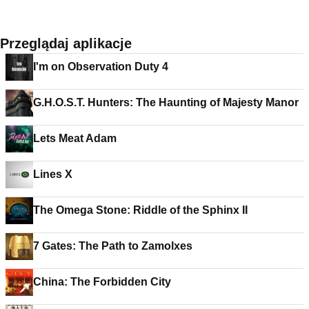
Przeglądaj aplikacje
I'm on Observation Duty 4
G.H.O.S.T. Hunters: The Haunting of Majesty Manor
Lets Meat Adam
Lines X
The Omega Stone: Riddle of the Sphinx II
7 Gates: The Path to Zamolxes
China: The Forbidden City