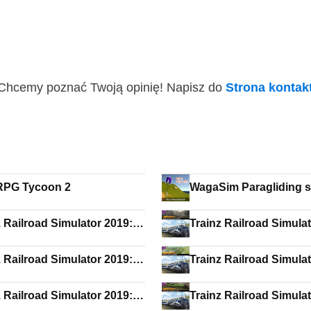
i! Chcemy poznać Twoją opinię! Napisz do
Strona konta
PG Tycoon 2
WagaSim Paragliding s
z Railroad Simulator 2019:
Trainz Railroad Simula
C Class S 160 Steam
Coal Country
z Railroad Simulator 2019:
Trainz Railroad Simula
P9 2 Pack
Settle and Carlisle
z Railroad Simulator 2019:
Trainz Railroad Simula
40-2 5865-5879 Multimark
The Flying Scotsman 