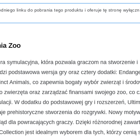
niego linku do pobrania tego produktu i oferuje tę stronę wyłączn
ia Zoo
gra symulacyjna, która pozwala graczom na stworzenie i
odzi podstawowa wersja gry oraz cztery dodatki: Endang
inct Animals, co zapewnia bogaty wybór zwierząt i środ
o zwierzęta oraz zarządzać finansami swojego zoo, co cz
cji. W dodatku do podstawowej gry i rozszerzeń, Ulti
aje prehistoryczne stworzenia do rozgrywki. Nowy moty
ląd dla powracających graczy. Dzięki różnorodnej zawart
lection jest idealnym wyborem dla tych, którzy cenią 