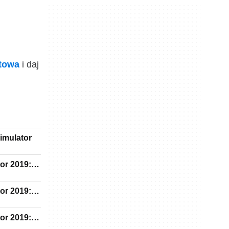
ktowa
i daj
imulator
tor 2019:
tor 2019:
tor 2019:
1920s