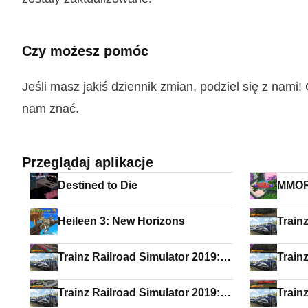
Czy możesz pomóc
Jeśli masz jakiś dziennik zmian, podziel się z nam
nam znać.
Przeglądaj aplikacje
Destined to Die
MMOR
Heileen 3: New Horizons
Train
US AT
Trainz Railroad Simulator 2019:
Train
Hccrrs Car Transporter
PRR G
Trainz Railroad Simulator 2019:
Train
Tidewater Point Railroad 2.0
CP SD