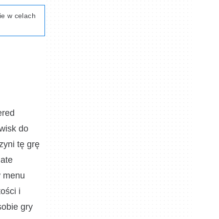
ie w celach
ered
owisk do
yni tę grę
mate
w menu
ości i
sobie gry