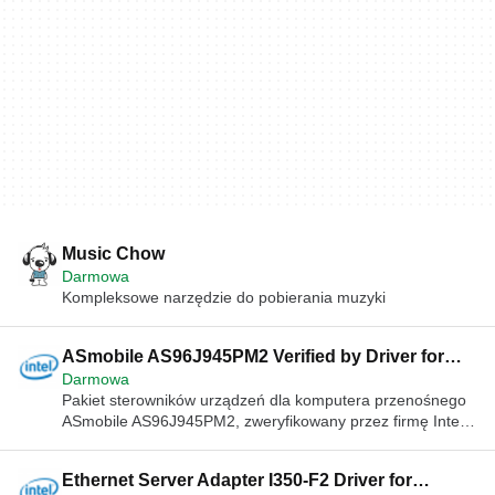
Music Chow
Darmowa
Kompleksowe narzędzie do pobierania muzyki
ASmobile AS96J945PM2 Verified by Driver for
Darmowa
Windows XP Media Center Edition V1.01.08
Pakiet sterowników urządzeń dla komputera przenośnego
ASmobile AS96J945PM2, zweryfikowany przez firmę Intel
dla systemu operacyjnego Windows XP Media Center
Edition. Obsługiwane są również następujące urządzenia:
Ethernet Server Adapter I350-F2 Driver for
ASmobile AS96J945PM2 Notebook na zamówienie,