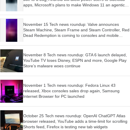
apps, Microsoft’s plans to make Windows 11 an agentic
OS have begun
November 15 Tech news roundup: Valve announces
Steam Machine, Steam Frame and Steam Controller, Red
Dead Redemption is coming to consoles and mobile
devices, Firefox wants AI features to be optional
November 8 Tech news roundup: GTA 6 launch delayed,
YouTube TV loses Disney, ESPN and more, Google Play
Store’s malware woes continue
November 1 Tech news roundup: Fedora Linux 43
released, Xbox consoles sales drop again, Samsung
Internet Browser for PC launched
October 25 Tech news roundup: OpenAI ChatGPT Atlas
browser released, YouTube adds a time-limit for scrolling
Shorts feed, Firefox is testing new tab widgets