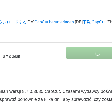
をダウンロードする
CapCut herunterladen
下载 CapCut
8.7.0.3685
zmian wersji 8.7.0.3685 CapCut. Czasami wydawcy pośw
 sprawdź ponownie za kilka dni, aby sprawdzić, czy zosta