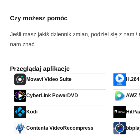
Czy możesz pomóc
Jeśli masz jakiś dziennik zmian, podziel się z nam
nam znać.
Przeglądaj aplikacje
Movavi Video Suite
H.264
CyberLink PowerDVD
AWZ M
Kodi
HitPa
Contenta VideoRecompress
bbpla