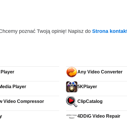
i! Chcemy poznać Twoją opinię! Napisz do
Strona konta
 Player
Any Video Converter
edia Player
5KPlayer
w Video Compressor
ClipCatalog
y
4DDiG Video Repair