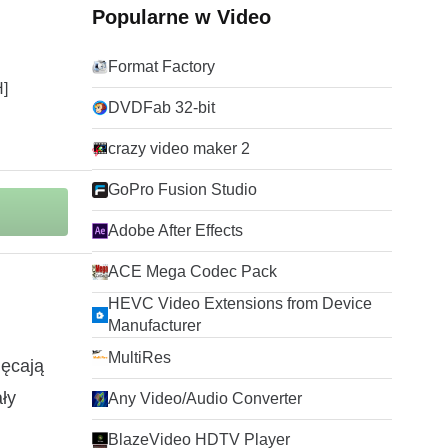
Popularne w Video
Format Factory
DVDFab 32-bit
crazy video maker 2
GoPro Fusion Studio
Adobe After Effects
ACE Mega Codec Pack
HEVC Video Extensions from Device
Manufacturer
MultiRes
ięcają
ły
Any Video/Audio Converter
BlazeVideo HDTV Player