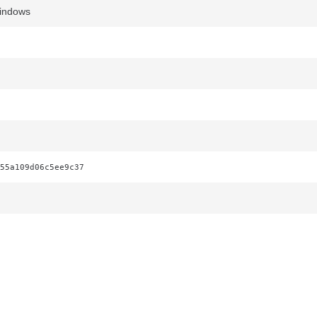
Windows
55a109d06c5ee9c37