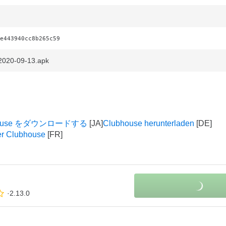
e443940cc8b265c59
2020-09-13.apk
house をダウンロードする
Clubhouse herunterladen
er Clubhouse
2.13.0