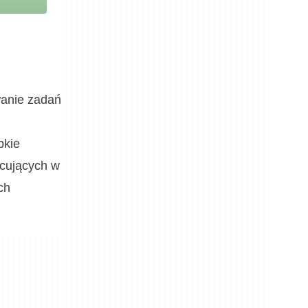
wanie zadań
bkie
acujących w
ch