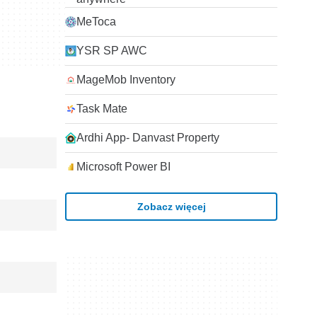
MeToca
YSR SP AWC
MageMob Inventory
Task Mate
Ardhi App- Danvast Property
Microsoft Power BI
Zobacz więcej