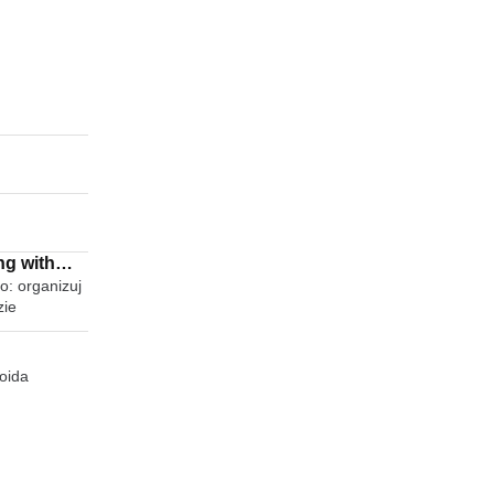
ng with
o: organizuj
zie
oida