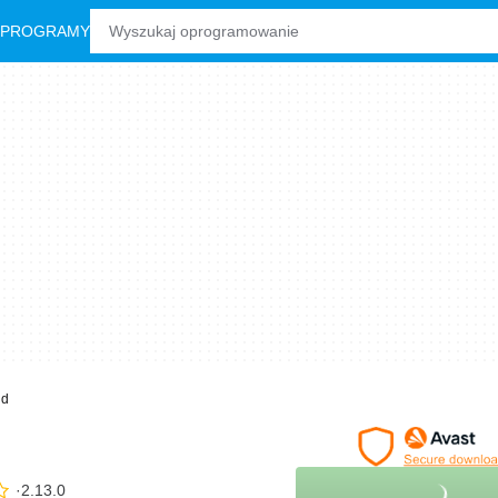
 PROGRAMY
id
2.13.0