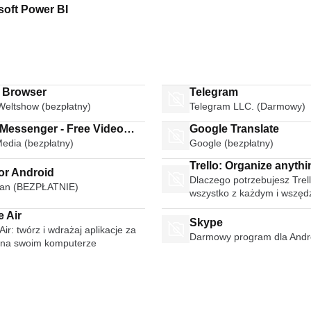
soft Power BI
i Browser
Telegram
Weltshow (bezpłatny)
Telegram LLC. (Darmowy)
 Messenger - Free Video
Google Translate
Media (bezpłatny)
Google (bezpłatny)
Calls Group Chats
Trello: Organize anythi
or Android
Dlaczego potrzebujesz Trell
anyone anywhere
an (BEZPŁATNIE)
wszystko z każdym i wszęd
 Air
Skype
ir: twórz i wdrażaj aplikacje za
Darmowy program dla Andr
na swoim komputerze