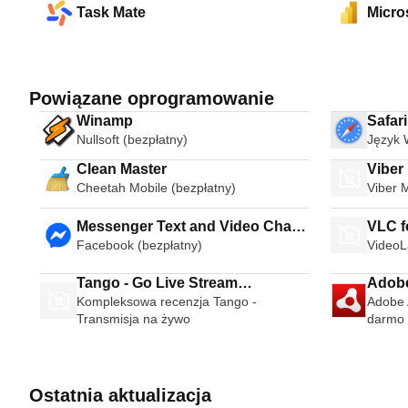
Task Mate
Micro
Powiązane oprogramowanie
Winamp
Safar
Nullsoft (bezpłatny)
Język 
Clean Master
Viber
Cheetah Mobile (bezpłatny)
Viber 
Messenger Text and Video Chat
VLC f
Facebook (bezpłatny)
VideoL
for Free
Tango - Go Live Stream
Adobe
Kompleksowa recenzja Tango -
Adobe A
Broadcast Live Video Chat
Transmisja na żywo
darmo 
Ostatnia aktualizacja