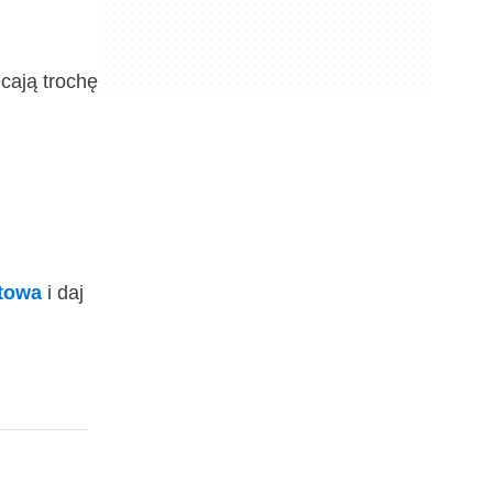
cają trochę
ktowa
i daj