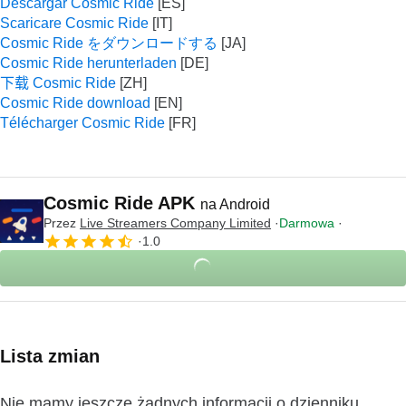
Descargar Cosmic Ride
Scaricare Cosmic Ride
Cosmic Ride をダウンロードする
Cosmic Ride herunterladen
下载 Cosmic Ride
Cosmic Ride download
Télécharger Cosmic Ride
Cosmic Ride APK
na Android
Przez
Live Streamers Company Limited
Darmowa
1.0
Lista zmian
Nie mamy jeszcze żadnych informacji o dzienniku