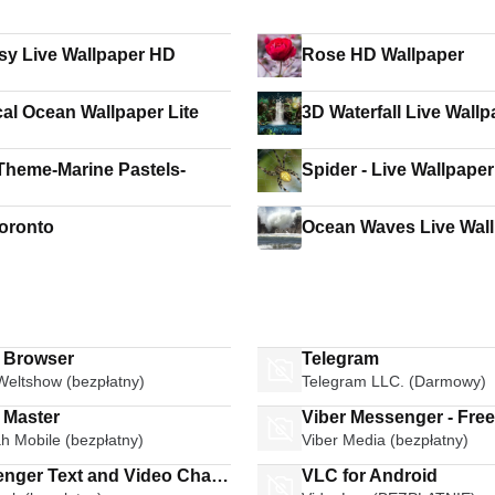
sy Live Wallpaper HD
Rose HD Wallpaper
cal Ocean Wallpaper Lite
3D Waterfall Live Wallp
Theme-Marine Pastels-
Spider - Live Wallpaper
oronto
Ocean Waves Live Wal
i Browser
Telegram
Weltshow (bezpłatny)
Telegram LLC. (Darmowy)
 Master
Viber Messenger - Fre
h Mobile (bezpłatny)
Viber Media (bezpłatny)
Calls Group Chats
 and Video Chat
VLC for Android