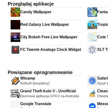
Przeglądaj aplikacje
Candy Wallpaper
Fanta
Red Galaxy Live Wallpaper
Tropi
City Bokeh Free Live Wallpaper
Cute 
FC Twente Analoge Clock Widget
SLT T
Powiązane oprogramowanie
Winamp
Safar
Nullsoft (bezpłatny)
Język 
Grand Theft Auto V - Unofficial
Clean
Darmowa aplikacja GTA V na Androida
Cheeta
Google Translate
Messenger Text