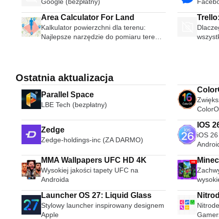
Google (bezpłatny)
Facebo
for Fr
Area Calculator For Land
Trello
Kalkulator powierzchni dla terenu:
Dlaczeg
anyon
Najlepsze narzędzie do pomiaru terenu
wszyst
na mapie.
Ostatnia aktualizacja
Color
Parallel Space
Zwięks
LBE Tech (bezpłatny)
ColorO
IOS 2
Zedge
iOS 26
Zedge-holdings-inc (ZA DARMO)
Androi
MMA Wallpapers UFC HD 4K
Minec
Wysokiej jakości tapety UFC na
Zachwy
Androida
wysokie
Launcher OS 27: Liquid Glass
Nitro
Stylowy launcher inspirowany designem
Nitrod
Apple
Gamer