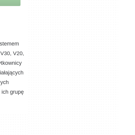
systemem
 V30, V20,
ytkownicy
iałających
nych
 ich grupę