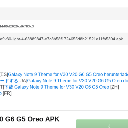
bb89d2029cd6783c3
te9v30-light-4-63889847-e7c8b58f1724655d8b21521e11fb5304.apk
Galaxy Note 9 Theme for V30 V20 G6 G5 Oreo herunterlad
ウンロードする
Galaxy Note 9 Theme for V30 V20 G6 G5 Oreo d
下载 Galaxy Note 9 Theme for V30 V20 G6 G5 Oreo
o
20 G6 G5 Oreo APK