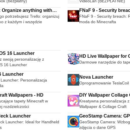
ok (bezpłatny)
VideoLan (BEZPŁATNIE)
ee
: Organize anything with
FNaF 9 - Security brea
o potrzebujesz Trello: organizuj
FNaF 9 - Security breach: 
e anywhere
ko z każdym i wszędzie
moda do Minecrafta
OS 16 Launcher
HD Live Wallpaper for
z swoją personalizację z
Darmowe narzędzie do tap
S 16 Launcher
6 Launcher
Nova Launcher
 Launcher: Personalizacja
Oprogramowanie TeslaCoil 
da
raft Wallpapers - HD
DIY Wallpaper Col
cające tapety Minecraft w
Kreatywna personalizacja z
j rozdzielczości
Wallpaper & Collage Craft
deck Launcher
GeoStamp Camera: G
eck Launcher: Ideal for Handheld
GeoStamp Camera: Wzboga
Timestamp
s
zdjęcia o dane GPS