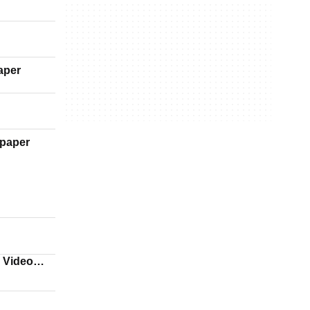
aper
lpaper
e Video