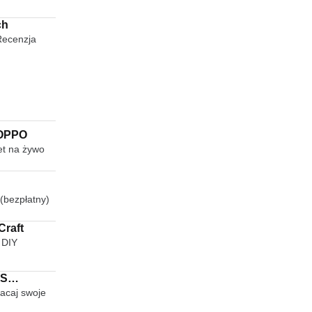
ch
Recenzja
 OPPO
et na żywo
(bezpłatny)
lage Craft
 DIY
PS
caj swoje