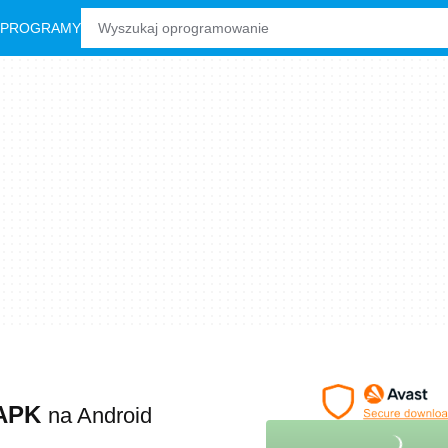
 PROGRAMY
l APK
na Android