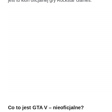
jest to klon oficjalnej gry Rockstar Games.
Co to jest GTA V – nieoficjalne?