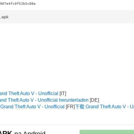
907e4fc0f52b5c08a
1.apk
nd Theft Auto V - Unofficial
nd Theft Auto V - Unofficial herunterladen
Grand Theft Auto V - Unofficial
下载 Grand Theft Auto V - Un
l APK
na Android