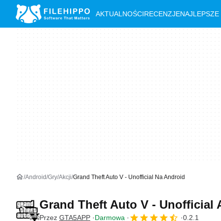
AKTUALNOŚCI
RECENZJE
NAJLEPSZE
Android
Gry
Akcji
Grand Theft Auto V - Unofficial Na Android
Grand Theft Auto V - Unofficia
Przez
GTA5APP
Darmowa
0.2.1