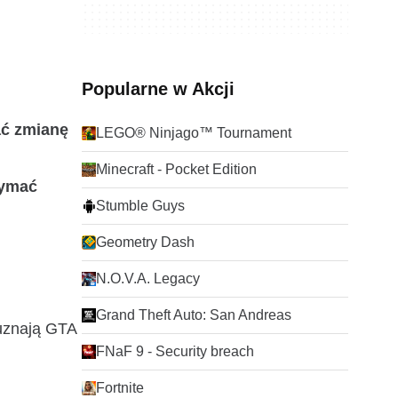
Popularne w Akcji
ać zmianę
LEGO® Ninjago™ Tournament
Minecraft - Pocket Edition
zymać
Stumble Guys
Geometry Dash
N.O.V.A. Legacy
Grand Theft Auto: San Andreas
 uznają GTA
FNaF 9 - Security breach
Fortnite