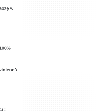
ładzę w
 100%
winieneś
i :