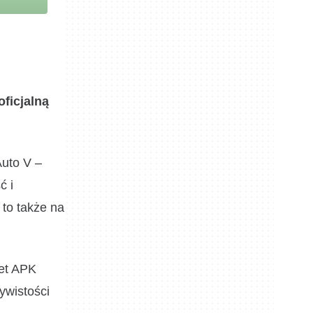
oficjalną
Auto V –
ć i
to także na
iet APK
ywistości