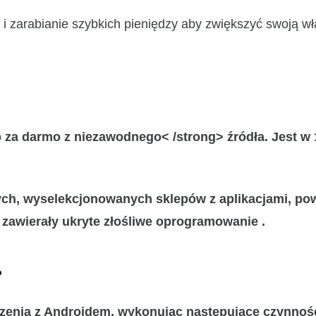
w i zarabianie szybkich pieniędzy aby zwiększyć swoją w
o za darmo z niezawodnego< /strong> źródła. Jest w
nych, wyselekcjonowanych sklepów z aplikacjami, po
zawierały ukryte złośliwe oprogramowanie .
?
zenia z Androidem, wykonując następujące czynnośc