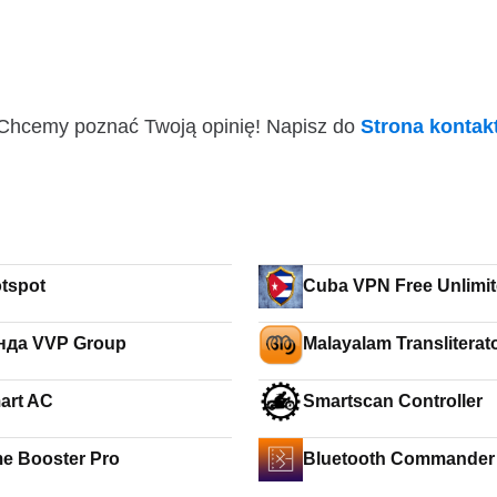
i! Chcemy poznać Twoją opinię! Napisz do
Strona konta
tspot
Cuba VPN Free Unlimi
нда VVP Group
Malayalam Transliterat
art AC
Smartscan Controller
e Booster Pro
Bluetooth Commander