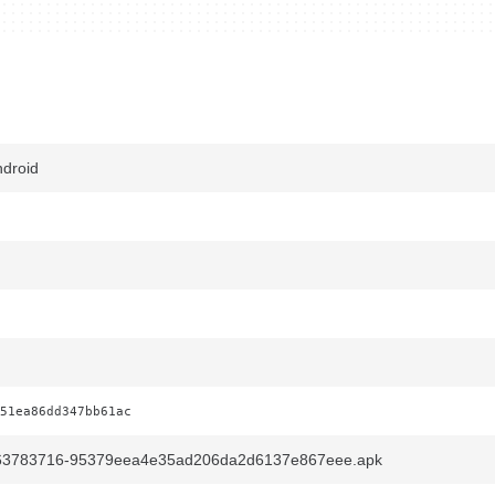
ndroid
51ea86dd347bb61ac
1-63783716-95379eea4e35ad206da2d6137e867eee.apk