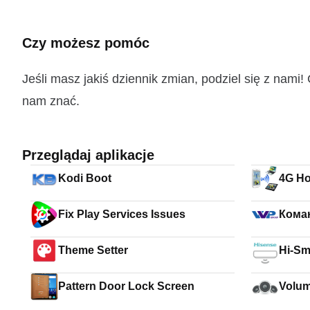
Czy możesz pomóc
Jeśli masz jakiś dziennik zmian, podziel się z nam
nam znać.
Przeglądaj aplikacje
Kodi Boot
4G Ho
Fix Play Services Issues
Кома
Theme Setter
Hi-Sm
Pattern Door Lock Screen
Volum