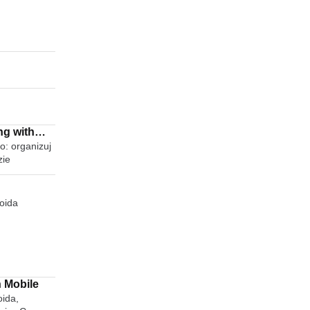
ng with
o: organizuj
zie
oida
 Mobile
ida,