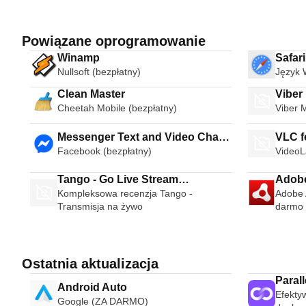
Powiązane oprogramowanie
Winamp
Safar
Nullsoft (bezpłatny)
Język 
Clean Master
Viber
Cheetah Mobile (bezpłatny)
Viber 
Messenger Text and Video Chat
VLC f
Facebook (bezpłatny)
VideoL
for Free
Tango - Go Live Stream
Adobe
Kompleksowa recenzja Tango -
Adobe A
Broadcast Live Video Chat
Transmisja na żywo
darmo 
Ostatnia aktualizacja
Paral
Android Auto
Efektyw
Paral
Google (ZA DARMO)