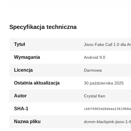
Specyfikacja techniczna
Tytuł
Jisoo Fake Call 1.0 dla A
Wymagania
Android 9.0
Licencja
Darmowa
Ostatnia aktualizacja
30 października 2025
Autor
Crystal Ken
SHA-1
cbbf4965eb0deaa1361968a
Nazwa pliku
dcmm-blackpink-jisoo-