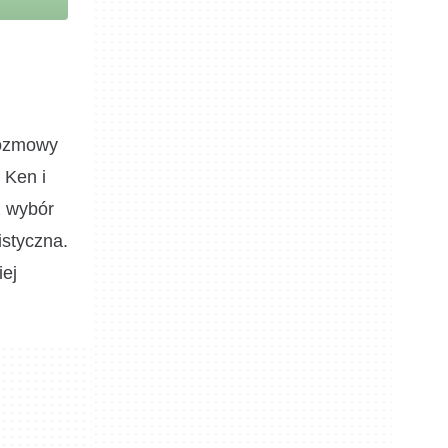
rozmowy
 Ken i
z wybór
istyczna.
iej