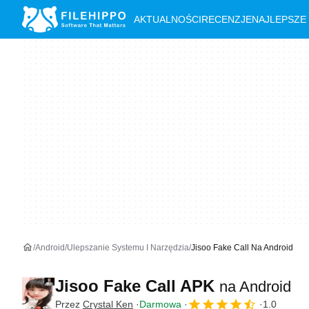
AKTUALNOŚCI
RECENZJE
NAJLEPSZE
Android
Ulepszanie Systemu I Narzędzia
Jisoo Fake Call Na Android
Jisoo Fake Call APK
na Android
Przez
Crystal Ken
Darmowa
1.0