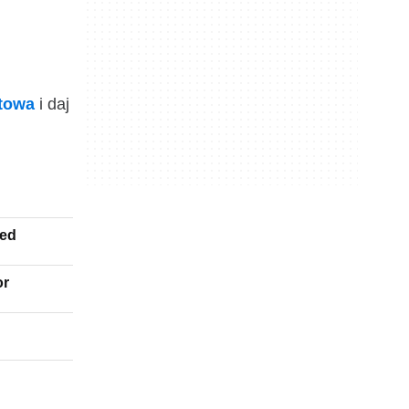
ktowa
i daj
ted
or