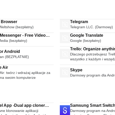
i Browser
Telegram
Weltshow (bezpłatny)
Telegram LLC. (Darmowy)
 Messenger - Free Video
Google Translate
Media (bezpłatny)
Google (bezpłatny)
Calls Group Chats
Trello: Organize anythi
or Android
Dlaczego potrzebujesz Trell
anyone anywhere
an (BEZPŁATNIE)
wszystko z każdym i wszęd
 Air
Skype
ir: twórz i wdrażaj aplikacje za
Darmowy program dla Andr
na swoim komputerze
lel App -Dual app cloner
Samsung Smart Switch
ne klonowanie aplikacji
Darmowy program na Andro
lel Space