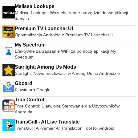
Melissa Lookups
Melissa Lookups: Wszechstronne narzędzie do weryfikacji
danych
Premium TV Launcher.UI
Optymalizacja Androida z Premium TV Launcher.UI
My Spectrum
Efektywne zarządzanie WiFi za pomocą aplikacji My
Spectrum
Starlight: Among Us Mods
Starlight: Nowe możliwości w Among Us na Androidzie
Gboard
Klawiatura Google
True Control
True Control: Ułatwione Sterowanie dla Użytkowników
Androida
TransGull - AI Live Translate
TransGull: A Premier AI Translation Tool for Android