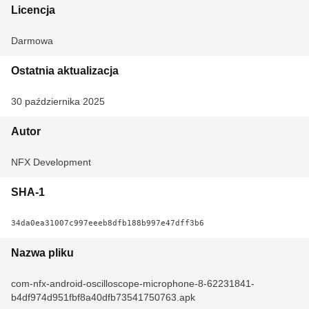
Licencja
Darmowa
Ostatnia aktualizacja
30 października 2025
Autor
NFX Development
SHA-1
34da0ea31007c997eeeb8dfb188b997e47dff3b6
Nazwa pliku
com-nfx-android-oscilloscope-microphone-8-62231841-
b4df974d951fbf8a40dfb73541750763.apk