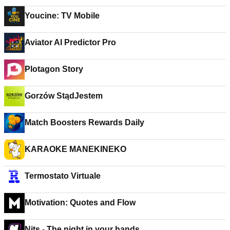
Youcine: TV Mobile
Aviator AI Predictor Pro
Plotagon Story
Gorzów StądJestem
Match Boosters Rewards Daily
KARAOKE MANEKINEKO
Termostato Virtuale
Motivation: Quotes and Flow
Nits - The night in your hands