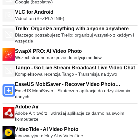
Google (bezpłatny)
VLC for Android
VideoLan (BEZPŁATNIE)
Trello: Organize anything with anyone anywhere
Dlaczego potrzebujesz Trello: organizuj wszystko z każdym i
wszędzie
SwapX PRO: AI Video Photo
Wszechstronne narzędzie do edycji mediów
Tango - Go Live Stream Broadcast Live Video Chat
Kompleksowa recenzja Tango - Transmisja na żywo
EaseUS MobiSaver - Recover Video Photo
EaseUS MobiSaver - Skuteczna aplikacja do odzyskiwania
Contacts
danych
Adobe Air
Adobe Air: twórz i wdrażaj aplikacje za darmo na swoim
komputerze
VideoTide - AI Video Photo
Innowacyjne efekty AI w VideoTide