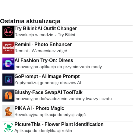
Ostatnia aktualizacja
Try Bikini:AI Outfit Changer
Rewolucja w modzie z Try Bikini
Remini - Photo Enhancer
Remini - Wzmacniacz zdjęć
AI Fashion Try-On: Diress
Innowacyjna aplikacja do przymierzania mody
GoPrompt - Ai Image Prompt
Zoptymalizuj generację obrazów AI
Blushy-Face SwapAI ToolTalk
Innowacyjne doświadczenie zamiany twarzy i czatu
PIKA AI - Photo Magic
Rewolucyjna aplikacja do edycji zdjęć
PictureThis - Flower Plant Identification
Aplikacja do identyfikacji roślin