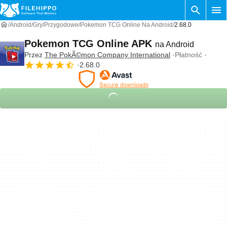
Android
Gry
Przygodowe
Pokemon TCG Online Na Android
2.68.0
Pokemon TCG Online APK
na Android
Przez
The PokÃ©mon Company International
Płatność
2.68.0