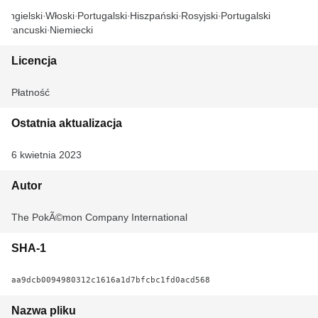
Angielski
Włoski
Portugalski
Hiszpański
Rosyjski
Portugalski
Francuski
Niemiecki
Licencja
Płatność
Ostatnia aktualizacja
6 kwietnia 2023
Autor
The PokÃ©mon Company International
SHA-1
aa9dcb0094980312c1616a1d7bfcbc1fd0acd568
Nazwa pliku