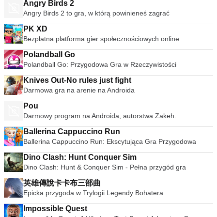
Angry Birds 2
Angry Birds 2 to gra, w którą powinieneś zagrać
PK XD
Bezpłatna platforma gier społecznościowych online
Polandball Go
Polandball Go: Przygodowa Gra w Rzeczywistości
Knives Out-No rules just fight
Darmowa gra na arenie na Androida
Pou
Darmowy program na Androida, autorstwa Zakeh.
Ballerina Cappuccino Run
Ballerina Cappuccino Run: Ekscytująca Gra Przygodowa
Dino Clash: Hunt Conquer Sim
Dino Clash: Hunt & Conquer Sim - Pełna przygód gra
英雄傳說卡卡布三部曲
Epicka przygoda w Trylogii Legendy Bohatera
Impossible Quest