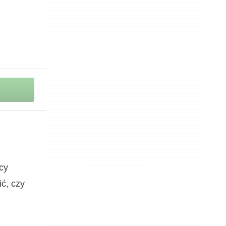
cy
ić, czy