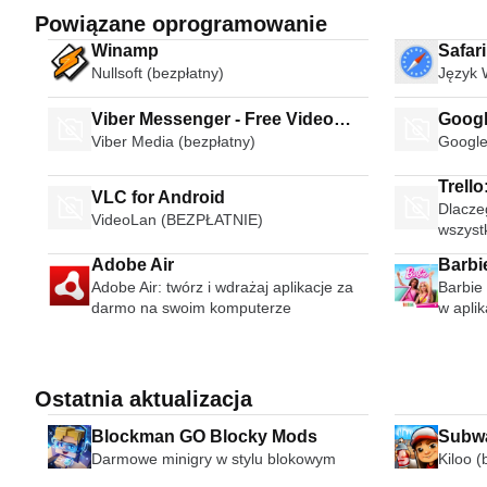
Powiązane oprogramowanie
Winamp
Safar
Nullsoft (bezpłatny)
Język 
Viber Messenger - Free Video
Googl
Viber Media (bezpłatny)
Google
Calls Group Chats
Trello
VLC for Android
Dlaczeg
anyon
VideoLan (BEZPŁATNIE)
wszyst
Adobe Air
Barbi
Adobe Air: twórz i wdrażaj aplikacje za
Barbie
darmo na swoim komputerze
w apli
Ostatnia aktualizacja
Blockman GO Blocky Mods
Subwa
Darmowe minigry w stylu blokowym
Kiloo (