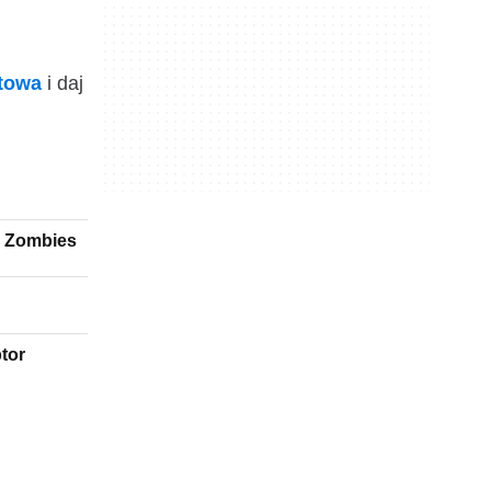
ktowa
i daj
s Zombies
tor