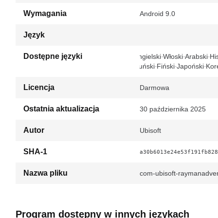
Wymagania
Android 9.0
Język
Dostępne języki
Angielski
Włoski
Arabski
Hi
Duński
Fiński
Japoński
Kor
Licencja
Darmowa
Ostatnia aktualizacja
30 października 2025
Autor
Ubisoft
SHA-1
a30b6013e24e53f191fb828
Nazwa pliku
com-ubisoft-raymanadve
Program dostępny w innych językach