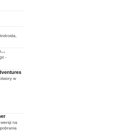
Androida,
m
go -
Chat
dventures
Potwory w
ner
wersji na
 pobrania