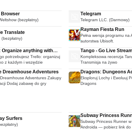
i Browser
Telegram
Weltshow (bezpłatny)
Telegram LLC. (Darmowy)
Rayman Fiesta Run
e Translate
Pełna wersja programu na 
 (bezpłatny)
autorstwa Ubisoft.
: Organize anything with
Tango - Go Live Strea
o potrzebujesz Trello: organizuj
Kompleksowa recenzja Tan
e anywhere
Broadcast Live Video 
ko z każdym i wszędzie
Transmisja na żywo
e Dreamhouse Adventures
Dragons: Dungeons A
 Dreamhouse Adventures Zakupy
Eksploruj Lochy i Ewoluuj 
kacji Dodaj zabawę do gry
Dragons
Subway Princess Run
y Surfers
Subway Princess Runner w 
bezpłatny)
Androida — pobierz link do