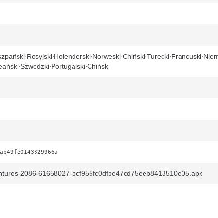
szpański
Rosyjski
Holenderski
Norweski
Chiński
Turecki
Francuski
Niem
eański
Szwedzki
Portugalski
Chiński
ab49fe0143329966a
ntures-2086-61658027-bcf955fc0dfbe47cd75eeb8413510e05.apk