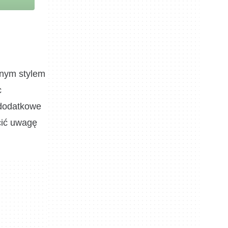
snym stylem
c
 dodatkowe
cić uwagę