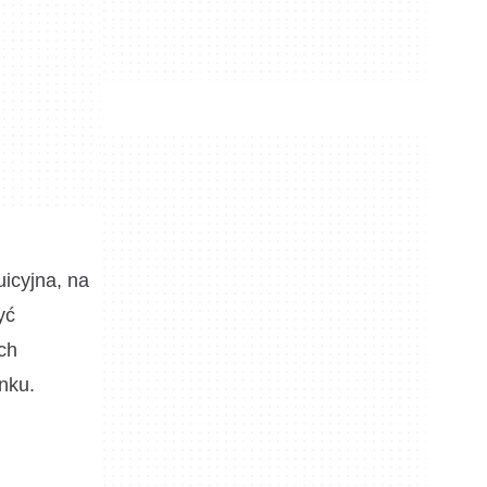
icyjna, na
yć
ch
nku.