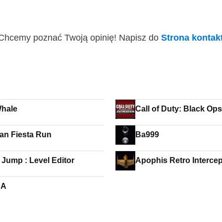
i! Chcemy poznać Twoją opinię! Napisz do
Strona konta
hale
Call of Duty: Black Op
n Fiesta Run
Ba999
 Jump : Level Editor
Apophis Retro Intercep
BA