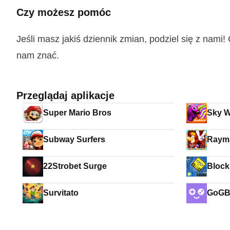
Czy możesz pomóc
Jeśli masz jakiś dziennik zmian, podziel się z nam
nam znać.
Przeglądaj aplikacje
Super Mario Bros
Sky W
Subway Surfers
Rayma
22Strobet Surge
Block
Survitato
GoG