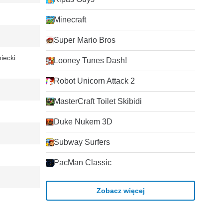
Minecraft
Super Mario Bros
iecki
Looney Tunes Dash!
Robot Unicorn Attack 2
MasterCraft Toilet Skibidi
Duke Nukem 3D
Subway Surfers
PacMan Classic
Zobacz więcej