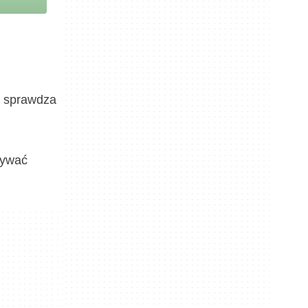
a sprawdza
nywać