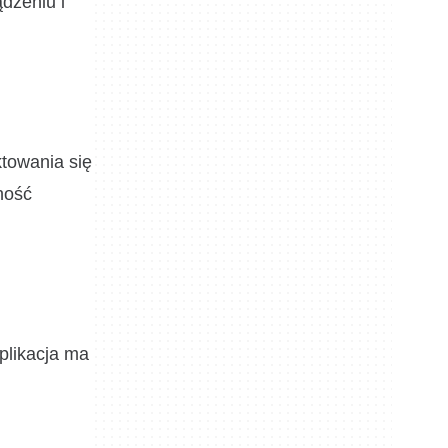
ądzeniu i
ktowania się
ność
plikacja ma