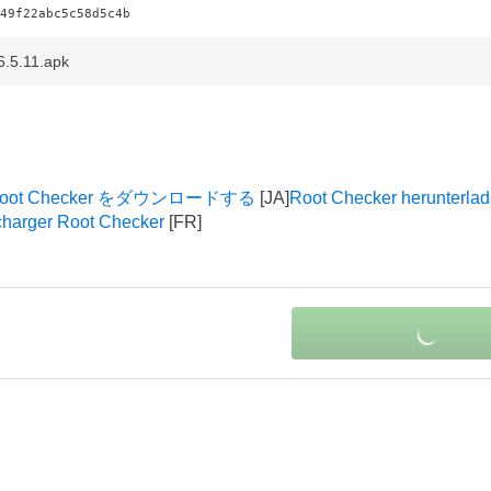
49f22abc5c58d5c4b
6.5.11.apk
oot Checker をダウンロードする
Root Checker herunterla
charger Root Checker