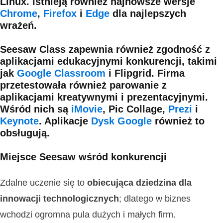
Linux. Istnieją również najnowsze wersje
Chrome
,
Firefox
i
Edge
dla najlepszych
wrażeń.
Seesaw Class zapewnia również zgodność z
aplikacjami edukacyjnymi konkurencji, takimi
jak
Google Classroom
i Flipgrid. Firma
przetestowała również parowanie z
aplikacjami kreatywnymi i prezentacyjnymi.
Wśród nich są
iMovie
, Pic Collage,
Prezi
i
Keynote
. Aplikacje
Dysk Google
również to
obsługują.
Miejsce Seesaw wśród konkurencji
Zdalne uczenie się to
obiecująca dziedzina dla
innowacji technologicznych
; dlatego w biznes
wchodzi ogromna pula dużych i małych firm.