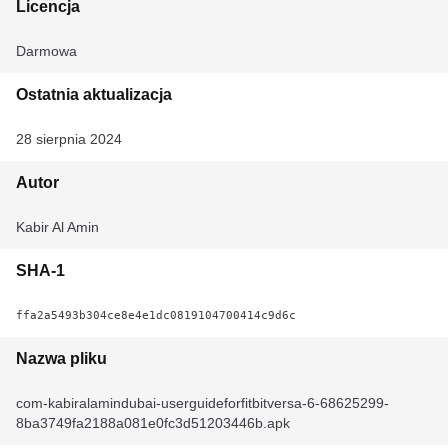
Licencja
Darmowa
Ostatnia aktualizacja
28 sierpnia 2024
Autor
Kabir Al Amin
SHA-1
ffa2a5493b304ce8e4e1dc0819104700414c9d6c
Nazwa pliku
com-kabiralamindubai-userguideforfitbitversa-6-68625299-
8ba3749fa2188a081e0fc3d51203446b.apk