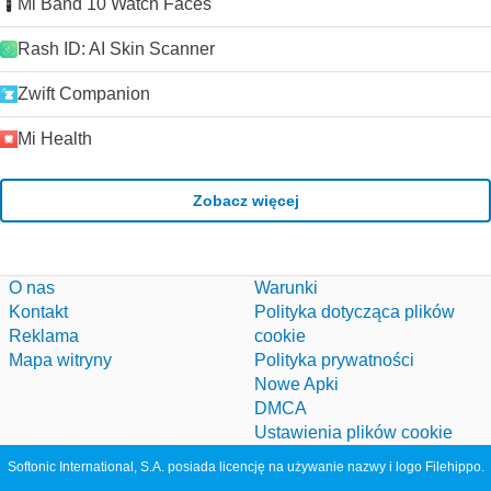
Mi Band 10 Watch Faces
Rash ID: AI Skin Scanner
Zwift Companion
Mi Health
Zobacz więcej
O nas
Warunki
Kontakt
Polityka dotycząca plików
Reklama
cookie
Mapa witryny
Polityka prywatności
Nowe Apki
DMCA
Ustawienia plików cookie
Softonic International, S.A. posiada licencję na używanie nazwy i logo Filehippo.