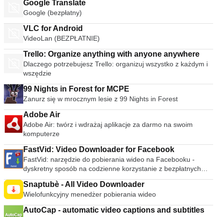
Google Translate
Google (bezpłatny)
VLC for Android
VideoLan (BEZPŁATNIE)
Trello: Organize anything with anyone anywhere
Dlaczego potrzebujesz Trello: organizuj wszystko z każdym i
wszędzie
99 Nights in Forest for MCPE
Zanurz się w mrocznym lesie z 99 Nights in Forest
Adobe Air
Adobe Air: twórz i wdrażaj aplikacje za darmo na swoim
komputerze
FastVid: Video Downloader for Facebook
FastVid: narzędzie do pobierania wideo na Facebooku -
dyskretny sposób na codzienne korzystanie z bezpłatnych
filmów na telefonie komórkowym
Snaptubè - All Video Downloader
Wielofunkcyjny menedżer pobierania wideo
AutoCap - automatic video captions and subtitles