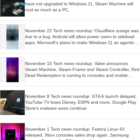
have not upgraded to Windows 11, Steam Machine will
cost as much as a PC,
November 22 Tech news roundup: Cloudflare outage was
due to a bug, Android will allow power users to sideload
apps, Microsoft’s plans to make Windows 11 an agentic
OS have begun
November 15 Tech news roundup: Valve announces
Steam Machine, Steam Frame and Steam Controller, Red
Dead Redemption is coming to consoles and mobile
devices, Firefox wants AI features to be optional
November 8 Tech news roundup: GTA 6 launch delayed,
YouTube TV loses Disney, ESPN and more, Google Play
Store’s malware woes continue
November 1 Tech news roundup: Fedora Linux 43
released, Xbox consoles sales drop again, Samsung