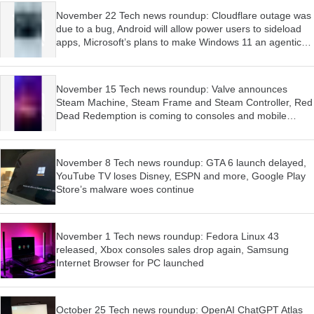
November 22 Tech news roundup: Cloudflare outage was
due to a bug, Android will allow power users to sideload
apps, Microsoft’s plans to make Windows 11 an agentic
OS have begun
November 15 Tech news roundup: Valve announces
Steam Machine, Steam Frame and Steam Controller, Red
Dead Redemption is coming to consoles and mobile
devices, Firefox wants AI features to be optional
November 8 Tech news roundup: GTA 6 launch delayed,
YouTube TV loses Disney, ESPN and more, Google Play
Store’s malware woes continue
November 1 Tech news roundup: Fedora Linux 43
released, Xbox consoles sales drop again, Samsung
Internet Browser for PC launched
October 25 Tech news roundup: OpenAI ChatGPT Atlas