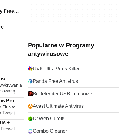
y Free
re
Popularne w Programy
antywirusowe
UVK Ultra Virus Killer
rus
Panda Free Antivirus
 wykrywania
nsowaną
BitDefender USB Immunizer
ależnie od
us Pro
i mocy 400
Avast Ultimate Antivirus
o Plus to
ch, w
a Twojej
gorytmami
czeństwa
Dr.Web CureIt!
ym zestawem
rus +
chronę
virus
Firewall
bujesz, w
Combo Cleaner
a szybciej i
żliwościami