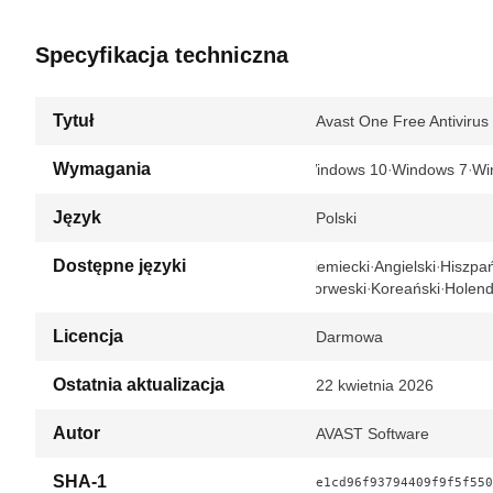
Specyfikacja techniczna
Tytuł
Avast One Free Antiviru
Wymagania
Windows 10
Windows 7
Wi
Język
Polski
Dostępne języki
Niemiecki
Angielski
Hiszpań
Norweski
Koreański
Holend
Licencja
Darmowa
Ostatnia aktualizacja
22 kwietnia 2026
Autor
AVAST Software
SHA-1
e1cd96f93794409f9f5f550