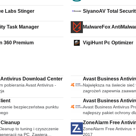
e Labs Stinger
SiyanoAV Total Securit
Download
ity Task Manager
MalwareFox AntiMalwa
n 360 Premium
VigiHunt Pc Optimizer
 Antivirus Download Center
Avast Business Antivi
 pobierania Avast Antivirus -
Największa na świecie sieć
ja
zagrożeń zapewnia zaawa
ochronę antywirusową, niez
lient
Avast Business Antivir
potrzeb Twojej firmy. Dzięk
rzenie bezpieczeństwa punktu
Avast Business Antivirus Pr
Plus
milionów punktów końcowy
wego
najlepszy pakiet ochrony dl
połączeniu z unikalnymi al
firmy. Ta platforma bezpie
wykrywania i kompleksow
 Cleanup
ZoneAlarm Free Antivi
zapewnia całą niezbędną o
funkcji, Avast Business Anti
leanup to tuning i czyszczenie
ZoneAlarm Free Antivirus + 
Firewall 2017
antywirusową, której potrze
wykrywa i blokuje zagrożeni
generacji na PC. Zawiera
2017
połączeniu z potężnymi mo