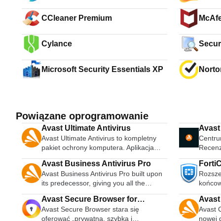
CCleaner Premium
McAfe
Cylance
Secur
Microsoft Security Essentials XP
Norto
Powiązane oprogramowanie
Avast Ultimate Antivirus
Avast
Avast Ultimate Antivirus to kompletny
Centrum
pakiet ochrony komputera. Aplikacja
Recenz
posiada wiele funkcji i wielofunkcyjnych
Avast Business Antivirus Pro
FortiC
narzędzi bezpieczeństwa, które mogą
Avast Business Antivirus Pro built upon
Rozsze
całkowicie chronić komputer przed
its predecessor, giving you all the
końco
różnymi formami ataku. Ma
essential antivirus protection you need,
nowoczesny, łatwy w obsłudze,
Avast Secure Browser for
Avast
combined with powerful data and server
intuicyjny interfejs użytkownika i jest
Avast Secure Browser stara się
Avast C
Windows
securing capabilities as well. The
bardzo wydajny. Avast stale aktualizuje
oferować „prywatną, szybką i
nowej 
world’s largest threat detection network