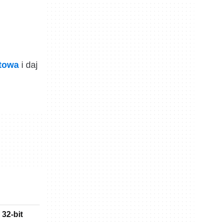
ktowa
i daj
32-bit