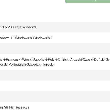
s 19.6.2383 dla Windows
ndows 11
Windows 8
Windows 8.1
ski
Francuski
Włoski
Japoński
Polski
Chiński
Arabski
Czeski
Duński
Gr
erski
Portugalski
Szwedzki
Turecki
e6fd6fd845ea13ca8