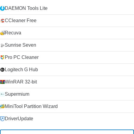
DAEMON Tools Lite
CCleaner Free
Recuva
Sunrise Seven
Pro PC Cleaner
Logitech G Hub
WinRAR 32-bit
Supermium
MiniTool Partition Wizard
DriverUpdate