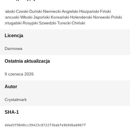
Arabski
Czeski
Duński
Niemiecki
Angielski
Hiszpański
Fiński
Francuski
Włoski
Japoński
Koreański
Holenderski
Norweski
Polski
Portugalski
Rosyjski
Szwedzki
Turecki
Chiński
Licencja
Darmowa
Ostatnia aktualizacja
9 czerwca 2026
Autor
Crystalmark
SHA-1
ddad3f9848cc39423c8722f3babfe9b9dba6807f