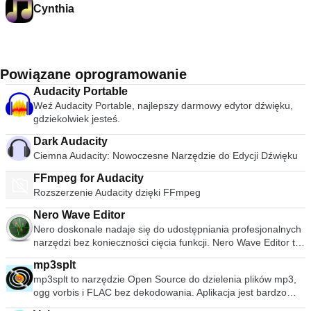
Cynthia
Powiązane oprogramowanie
Audacity Portable
Weź Audacity Portable, najlepszy darmowy edytor dźwięku,
gdziekolwiek jesteś.
Dark Audacity
Ciemna Audacity: Nowoczesne Narzędzie do Edycji Dźwięku
FFmpeg for Audacity
Rozszerzenie Audacity dzięki FFmpeg
Nero Wave Editor
Nero doskonale nadaje się do udostępniania profesjonalnych
narzędzi bez konieczności cięcia funkcji. Nero Wave Editor to
program do edycji dźwięku, który jest wystarczająco
mp3splt
wszechstronny dla amatorów, jednocześnie eliminując wiele
mp3splt to narzędzie Open Source do dzielenia plików mp3,
złożonych funkcji, które sprawiają, że oprogramowanie do
ogg vorbis i FLAC bez dekodowania. Aplikacja jest bardzo
edycji dźwięku jest niedostępne. Używa Nero Wave Editor jest
przydatna do dzielenia dużych plików mp3, ogg vorbis i
przeznaczony dla osób, które muszą przetwarzać nagrane