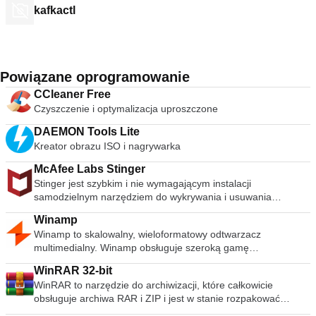
kafkactl
Powiązane oprogramowanie
CCleaner Free
Czyszczenie i optymalizacja uproszczone
DAEMON Tools Lite
Kreator obrazu ISO i nagrywarka
McAfee Labs Stinger
Stinger jest szybkim i nie wymagającym instalacji
samodzielnym narzędziem do wykrywania i usuwania
powszechnego złośliwego oprogramowania i zagrożeń,
Winamp
idealne, jeśli komputer jest już zainfekowany. Chociaż Stinger
Winamp to skalowalny, wieloformatowy odtwarzacz
nie zastępuje pełnowartościowego oprogramowania
multimedialny. Winamp obsługuje szeroką gamę
antywirusowego, Stinger jest aktualizowany wiele razy w
współczesnych i specjalistycznych formatów plików
tygodniu, aby obejmował wykrywanie nowszych wariantów
WinRAR 32-bit
muzycznych, w tym MIDI, MOD, warstwy audio 1 i 2 MPEG-1,
fałszywych alarmów i rozpowszechnionych wirusów.
WinRAR to narzędzie do archiwizacji, które całkowicie
AAC, M4A, FLAC, WAV, OGG Vorbis i Windows Media Audio.
.descbannerbtn { font-family: Arial,Helvetica,Sans-Serif;
obsługuje archiwa RAR i ZIP i jest w stanie rozpakować
Obsługuje odtwarzanie bez przerw dla MP3 i AAC oraz
background: linear-gradient(#fc8f32 0,#e26a0c
archiwa CAB, ARJ, LZH, TAR, GZ, ACE, UUE, BZ2, JAR, ISO,
Replay Gain do wyrównywania głośności między ścieżkami.