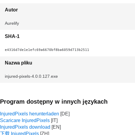
Autor
Aurelify
SHA-1
e4316d7de1e1efc69a6670bf8ba6059d713b2511
Nazwa pliku
injured-pixels-4.0.0.127.exe
Program dostępny w innych językach
InjuredPixels herunterladen
Scaricare InjuredPixels
InjuredPixels download
下载 InjuredPixels