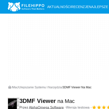
AKTUALNOŚCI
RECENZJE
NAJLEPSZE
Mac
Ulepszanie Systemu I Narzędzia
3DMF Viewer Na Mac
3DMF Viewer
na Mac
Przez
AlphaOmega Software
Wersja testowa