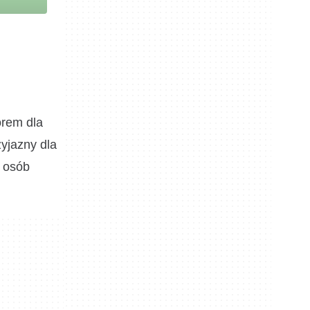
orem dla
yjazny dla
a osób