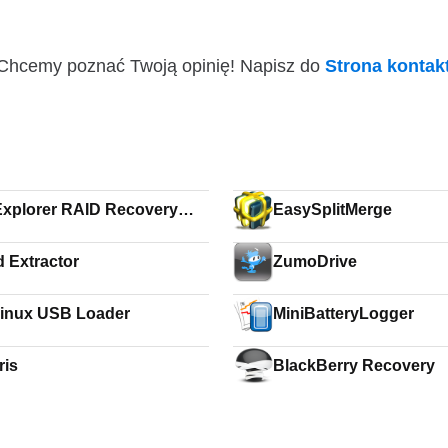
i! Chcemy poznać Twoją opinię! Napisz do
Strona konta
xplorer RAID Recovery
EasySplitMerge
OS)
d Extractor
ZumoDrive
inux USB Loader
MiniBatteryLogger
ris
BlackBerry Recovery