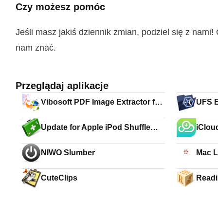
Czy możesz pomóc
Jeśli masz jakiś dziennik zmian, podziel się z nam
nam znać.
Przeglądaj aplikacje
Vibosoft PDF Image Extractor for
UFS E
Mac
(Mac
Update for Apple iPod Shuffle
iClou
Reset Utility
NIWO Slumber
Mac L
CuteClips
Readi