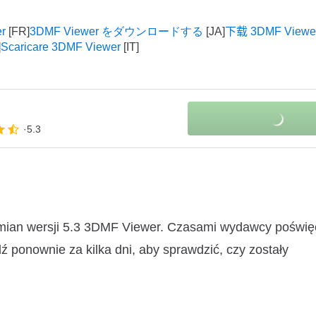
r
3DMF Viewer をダウンロードする
下载 3DMF Viewe
Scaricare 3DMF Viewer
5.3
zmian wersji 5.3 3DMF Viewer. Czasami wydawcy poświę
ź ponownie za kilka dni, aby sprawdzić, czy zostały