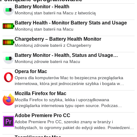
Battery Monitor - Health
Monitoruj stan baterii na Macu z łatwością
Battery Health - Monitor Battery Stats and Usage
Monitoruj stan baterii na Macu
Chargeberry – Battery Health Monitor
Monitoruj zdrowie baterii z Chargeberry
Battery Monitor - Health, Status and Usage
Monitoruj zdrowie baterii na Macu
Information
Opera for Mac
Opera dla komputerów Mac to bezpieczna przeglądarka
internetowa, która jest jednocześnie szybka i bogata w
funkcje. Ma elegancki interfejs, który obejmuje nowoczesny,
Mozilla Firefox for Mac
minimalistyczny wygląd, w połączeniu ze stosami narzędzi,
Mozilla Firefox to szybka, lekka i uporządkowana
które sprawiają, że przeglądanie jest przyjemniejsze. Należą
przeglądarka internetowa typu open source. Podczas
do nich takie narzędzia, jak Szybkie wybieranie, w którym
publicznej premiery w 2004 roku Mozilla Firefox była pierwszą
przechowywane są Twoje ulubione, oraz tryb Opera Turbo,
Adobe Premiere Pro CC
przeglądarką, która podważyła dominację Microsoft Internet
który kompresuje strony, aby zapewnić szybszą nawigację
Adobe Premiere Pro CC, szeroko znany w branży i
Explorer. Od tego czasu Mozilla Firefox konsekwentnie
(nawet gdy masz złe połączenie). Opera na Maca ma
hobbystach, to ogromny pakiet do edycji wideo. Powiedzenie,
pojawia się w 3 najpopularniejszych przeglądarkach na całym
wszystko, czego potrzebujesz, aby przeglądać sieć za
że było to oprogramowanie na poziomie profesjonalnym,
świecie. Chociaż udział przeglądarki w rynku jest niższy w
pomocą świetnego interfejsu. Od samego początku oferuje