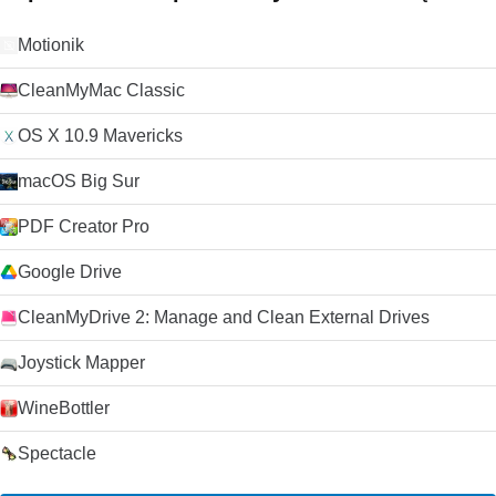
konto Google, aby wykonać kopię zapasową kontaktów,
preferencji, historii, a także uzyskać dostęp do wszystkich
narzędzi Google za pomocą jednego loginu. Dostawca
Motionik
programu ograniczył dystrybucję starszych wersji tego
produktu. FileHippo przeprasza za wszelkie związane z tym
CleanMyMac Classic
niedogodności.
OS X 10.9 Mavericks
macOS Big Sur
PDF Creator Pro
Google Drive
CleanMyDrive 2: Manage and Clean External Drives
Joystick Mapper
WineBottler
Spectacle