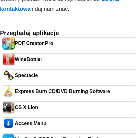
kontaktowa
i daj nam znać.
Przeglądaj aplikacje
PDF Creator Pro
WineBottler
Spectacle
Express Burn CD/DVD Burning Software
OS X Lion
Access Menu