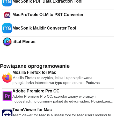
MacSonik PDF Data Extraction Tool
MacProTools OLM to PST Converter
MacSonik Maildir Converter Tool
iStat Menus
Powiązane oprogramowanie
Mozilla Firefox for Mac
Mozilla Firefox to szybka, lekka i uporządkowana
przeglądarka internetowa typu open source. Podczas
publicznej premiery w 2004 roku Mozilla Firefox była pierwszą
Adobe Premiere Pro CC
przeglądarką, która podważyła dominację Microsoft Internet
Adobe Premiere Pro CC, szeroko znany w branży i
Explorer. Od tego czasu Mozilla Firefox konsekwentnie
hobbystach, to ogromny pakiet do edycji wideo. Powiedzenie,
pojawia się w 3 najpopularniejszych przeglądarkach na całym
że było to oprogramowanie na poziomie profesjonalnym,
świecie. Chociaż udział przeglądarki w rynku jest niższy w
TeamViewer for Mac
wydaje się mało powiedziane, Adobe Premiere Pro CC jest
przypadku systemu OS X, nadal jest jedną z
TeamViewer for Mac is a useful tool for Mac users looking to