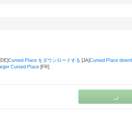
Cursed Place をダウンロードする
Cursed Place down
arger Cursed Place