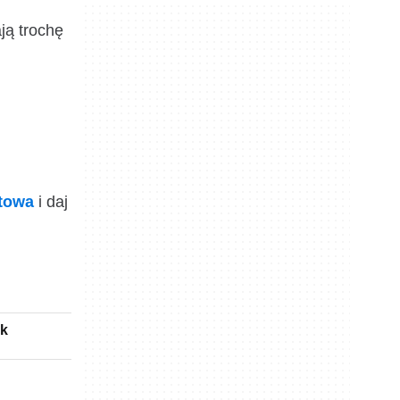
ją trochę
ktowa
i daj
ck