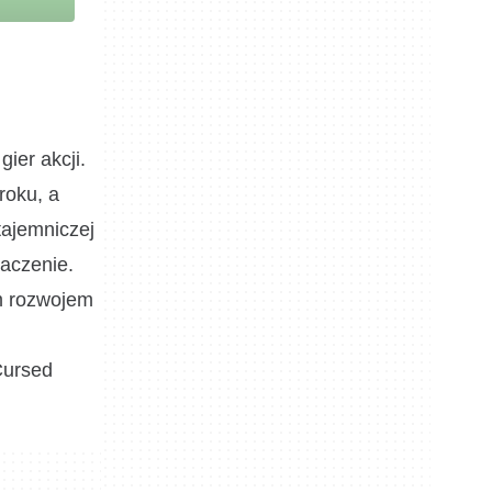
ier akcji.
roku, a
tajemniczej
naczenie.
ym rozwojem
Cursed