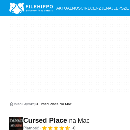
AKTUALNOŚCI
RECENZJE
NAJLEPSZE
Mac
Gry
Akcji
Cursed Place Na Mac
Cursed Place
na Mac
Płatność
0