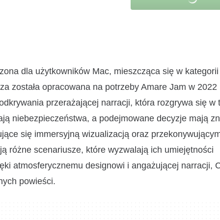
ona dla użytkowników Mac, mieszcząca się w kategorii g
rwsza została opracowana na potrzeby Amare Jam w 2022 
krywania przerażającej narracji, która rozgrywa się w 
zyhają niebezpieczeństwa, a podejmowane decyzje mają z
ujące się immersyjną wizualizacją oraz przekonywując
ją różne scenariusze, które wyzwalają ich umiejętności
ęki atmosferycznemu designowi i angażującej narracji, 
nych powieści.