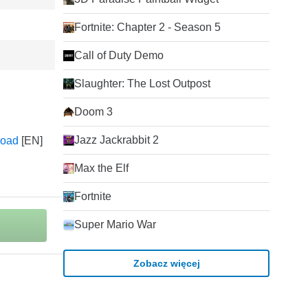
Fortnite: Chapter 2 - Season 5
Call of Duty Demo
Slaughter: The Lost Outpost
Doom 3
Jazz Jackrabbit 2
load
Max the Elf
Fortnite
Super Mario War
Zobacz więcej