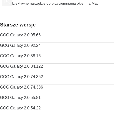
komputery Mac ma doskonały design połączony z najwyższą
konto Google, aby wykonać kopię zapasową kontaktów,
Efektywne narzędzie do przyciemniania okien na Mac
wydajnością; jest to zarówno proste, jak i praktyczne. Skróty
preferencji, historii, a także uzyskać dostęp do wszystkich
klawiaturowe są podobne do innych przeglądarek, dostępne
narzędzi Google za pomocą jednego loginu. Dostawca
opcje są zróżnicowane, a interfejs szybkiego wybierania jest
programu ograniczył dystrybucję starszych wersji tego
przyjemny w użyciu. Możesz także dostosować Operę dla
produktu. FileHippo przeprasza za wszelkie związane z tym
Starsze wersje
komputerów Mac za pomocą motywów i sprawić, że
niedogodności.
przeglądanie będzie jeszcze bardziej osobiste. Jeśli więc
GOG Galaxy 2.0.95.66
zastanawiasz się nad wypróbowaniem czegoś innego niż
zwykła przeglądarka, Opera dla komputerów Mac może być
dla Ciebie wyborem. Szukasz wersji Opery dla systemu
GOG Galaxy 2.0.92.24
Windows? Pobierz tutaj Jeśli szukasz czegoś innego,
zapoznaj się z przewodnikiem TechBeat po alternatywnych
GOG Galaxy 2.0.88.15
przeglądarkach .
GOG Galaxy 2.0.84.122
GOG Galaxy 2.0.74.352
GOG Galaxy 2.0.74.336
GOG Galaxy 2.0.55.81
GOG Galaxy 2.0.54.22