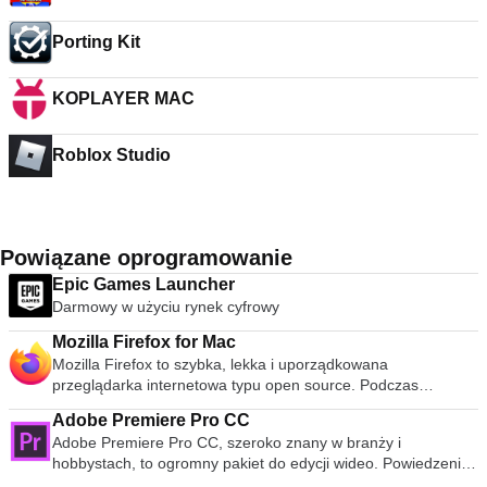
Porting Kit
KOPLAYER MAC
Roblox Studio
Powiązane oprogramowanie
Epic Games Launcher
Darmowy w użyciu rynek cyfrowy
Mozilla Firefox for Mac
Mozilla Firefox to szybka, lekka i uporządkowana
przeglądarka internetowa typu open source. Podczas
publicznej premiery w 2004 roku Mozilla Firefox była pierwszą
Adobe Premiere Pro CC
przeglądarką, która podważyła dominację Microsoft Internet
Adobe Premiere Pro CC, szeroko znany w branży i
Explorer. Od tego czasu Mozilla Firefox konsekwentnie
hobbystach, to ogromny pakiet do edycji wideo. Powiedzenie,
pojawia się w 3 najpopularniejszych przeglądarkach na całym
że było to oprogramowanie na poziomie profesjonalnym,