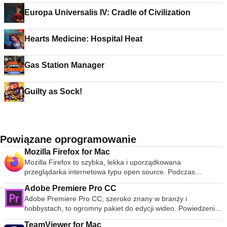
Europa Universalis IV: Cradle of Civilization
Hearts Medicine: Hospital Heat
Gas Station Manager
Guilty as Sock!
Powiązane oprogramowanie
Mozilla Firefox for Mac
Mozilla Firefox to szybka, lekka i uporządkowana
przeglądarka internetowa typu open source. Podczas
publicznej premiery w 2004 roku Mozilla Firefox była pierwszą
Adobe Premiere Pro CC
przeglądarką, która podważyła dominację Microsoft Internet
Adobe Premiere Pro CC, szeroko znany w branży i
Explorer. Od tego czasu Mozilla Firefox konsekwentnie
hobbystach, to ogromny pakiet do edycji wideo. Powiedzenie,
pojawia się w 3 najpopularniejszych przeglądarkach na całym
że było to oprogramowanie na poziomie profesjonalnym,
świecie. Chociaż udział przeglądarki w rynku jest niższy w
TeamViewer for Mac