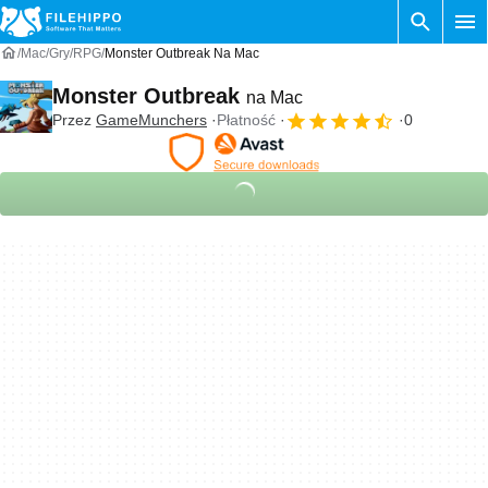
Mac
Gry
RPG
Monster Outbreak Na Mac
Monster Outbreak
na Mac
Przez
GameMunchers
Płatność
0