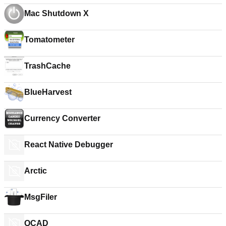
Mac Shutdown X
Tomatometer
TrashCache
BlueHarvest
Currency Converter
React Native Debugger
Arctic
MsgFiler
QCAD