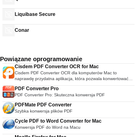
Liquibase Secure
Conar
Powiązane oprogramowanie
Cisdem PDF Converter OCR for Mac
Cisdem PDF Converter OCR dla komputerów Mac to
naprawdę przydatna aplikacja, która pozwala konwertować
dowolny natywny plik PDF, zeskanowany plik PDF i
PDF Converter Pro
zaszyfrowany plik PDF do formatu edytowalnego i
PDF Converter Pro: Skuteczna konwersja PDF
przeszukiwalnego. Czy to PDF, Word, Tekst, Excel, PPT,
ePub, HTML, Tekst, Rtfd, Strony, Keynote, JPEG, BMP, PNG,
PDFMate PDF Converter
GIF lub TIFF. Cisdem PDF Converter OCR dla komputerów
Szybka konwersja plików PDF
Mac ma doskonałą technologię OCR, która tworzy kopię,
która zachowuje oryginalny układ i jakość pliku. Aplikacja
Cycle PDF to Word Converter for Mac
zachowuje wszystkie oryginalne formatowanie podczas
Konwersja PDF do Word na Macu
konwersji, więc nie ma potrzeby ponownego formatowania
dokumentów, które zawierają złożone układy i grafikę.