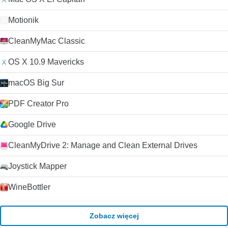
niedogodności.
Motionik
CleanMyMac Classic
OS X 10.9 Mavericks
macOS Big Sur
PDF Creator Pro
Google Drive
CleanMyDrive 2: Manage and Clean External Drives
Joystick Mapper
WineBottler
Zobacz więcej