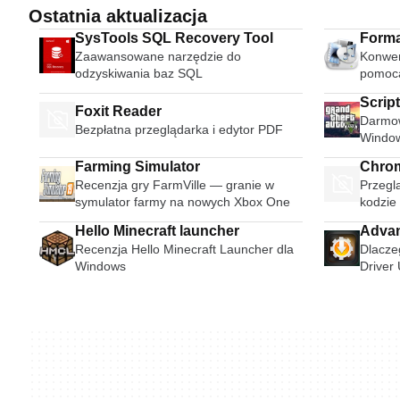
Ostatnia aktualizacja
SysTools SQL Recovery Tool
Forma
Zaawansowane narzędzie do
Konwer
odzyskiwania baz SQL
pomocą
Scrip
Foxit Reader
Darmo
Bezpłatna przeglądarka i edytor PDF
Windo
Farming Simulator
Chro
Recenzja gry FarmVille — granie w
Przegl
symulator farmy na nowych Xbox One
kodzie
Hello Minecraft launcher
Advan
Recenzja Hello Minecraft Launcher dla
Dlacze
Windows
Driver
sterow