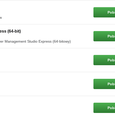
Pobi
ów
ss (64-bit)
Pobi
ver Management Studio Express (64-bitowy)
Pobi
Pobi
Pobi