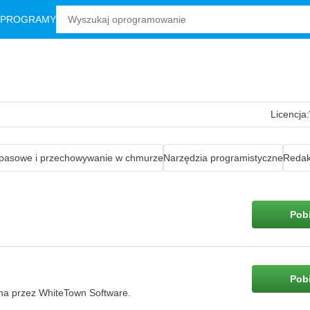
 PROGRAMY
Licencja:
apasowe i przechowywanie w chmurze
Narzędzia programistyczne
Redak
Pobi
Pobi
na przez WhiteTown Software.