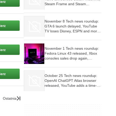
erz
Steam Frame and Steam
Controller, Red Dead Redemption
is coming to consoles and mobile
devices, Firefox wants AI features
November 8 Tech news roundup:
to be optional
erz
GTA 6 launch delayed, YouTube
TV loses Disney, ESPN and more,
Google Play Store’s malware woes
continue
November 1 Tech news roundup:
erz
Fedora Linux 43 released, Xbox
consoles sales drop again,
Samsung Internet Browser for PC
launched
erz
October 25 Tech news roundup:
OpenAI ChatGPT Atlas browser
released, YouTube adds a time-
limit for scrolling Shorts feed,
Firefox is testing new tab widgets
Ostatnia