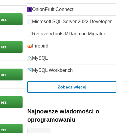
OnionFruit Connect
erz
Microsoft SQL Server 2022 Developer
RecoveryTools MDaemon Migrator
Firebird
erz
MySQL
MySQL Workbench
erz
Zobacz więcej
erz
Najnowsze wiadomości o
oprogramowaniu
erz