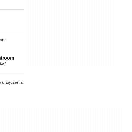
gram
htroom
RAW
e urządzenia