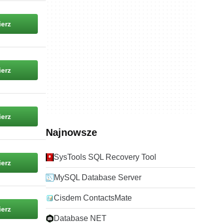
erz
erz
erz
Najnowsze
SysTools SQL Recovery Tool
erz
MySQL Database Server
Cisdem ContactsMate
erz
Database NET