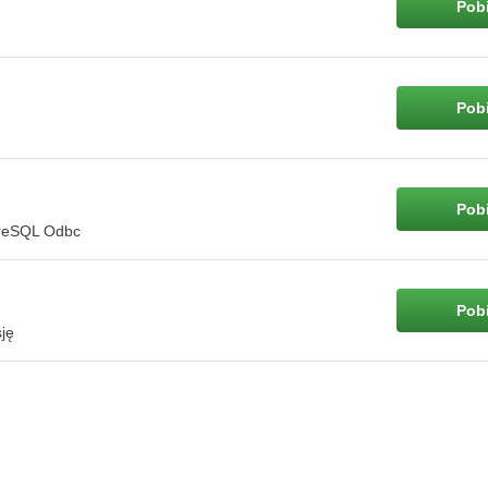
Pobi
Pobi
Pobi
greSQL Odbc
Pobi
ję