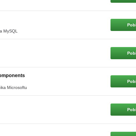
Pobi
dla MySQL
Pobi
 Components
Pobi
ika Microsoftu
Pobi