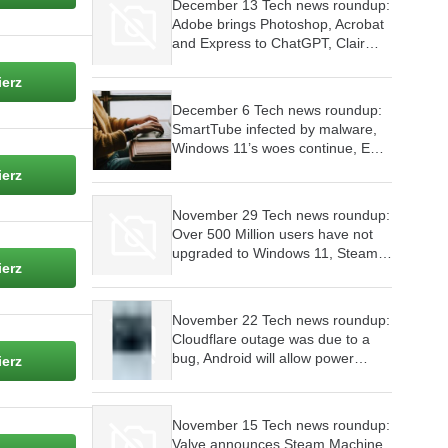
December 13 Tech news roundup:
Adobe brings Photoshop, Acrobat
and Express to ChatGPT, Clair
Obscur wins 9 awards at The
Game Awards, Skyrim launched
erz
for Switch 2
December 6 Tech news roundup:
SmartTube infected by malware,
Windows 11’s woes continue, EU
investigates WhatsApp’s AI policy
erz
November 29 Tech news roundup:
Over 500 Million users have not
upgraded to Windows 11, Steam
erz
Machine will cost as much as a
PC,
November 22 Tech news roundup:
Cloudflare outage was due to a
bug, Android will allow power
erz
users to sideload apps, Microsoft’s
plans to make Windows 11 an
agentic OS have begun
November 15 Tech news roundup:
Valve announces Steam Machine,