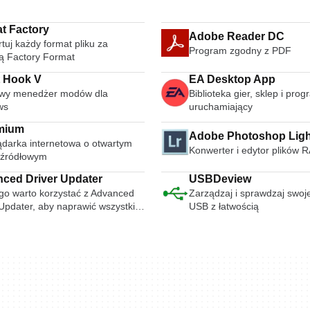
t Factory
Adobe Reader DC
tuj każdy format pliku za
Program zgodny z PDF
 Factory Format
t Hook V
EA Desktop App
wy menedżer modów dla
Biblioteka gier, sklep i pro
ws
uruchamiający
mium
Adobe Photoshop Lig
ądarka internetowa o otwartym
Konwerter i edytor plików 
 źródłowym
ced Driver Updater
USBDeview
go warto korzystać z Advanced
Zarządzaj i sprawdzaj swoj
 Updater, aby naprawić wszystkie
USB z łatwością
niki urządzeń na komputerze?