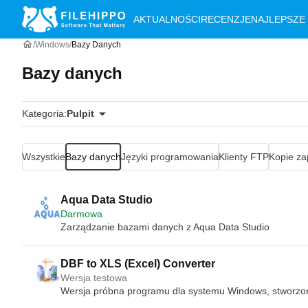
AKTUALNOŚCI
RECENZJE
NAJLEPSZE
Windows
Bazy Danych
Bazy danych
Kategoria:
Pulpit
Wszystkie
Bazy danych
Języki programowania
Klienty FTP
Kopie z
Aqua Data Studio
Darmowa
Zarządzanie bazami danych z Aqua Data Studio
DBF to XLS (Excel) Converter
Wersja testowa
Wersja próbna programu dla systemu Windows, stworzo