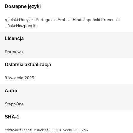
Dostępne języki
Angielski
Rosyjski
Portugalski
Arabski
Hindi
Japoński
Francuski
Chiński
Hiszpański
Licencja
Darmowa
Ostatnia aktualizacja
9 kwietnia 2025
Autor
SteppOne
SHA-1
cdfa5a8f2bcdf1c3acb3f63301815ee0653582d6