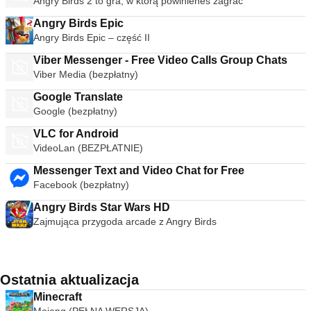
Angry Birds 2 to gra, w którą powinieneś zagrać
Angry Birds Epic
Angry Birds Epic – część II
Viber Messenger - Free Video Calls Group Chats
Viber Media (bezpłatny)
Google Translate
Google (bezpłatny)
VLC for Android
VideoLan (BEZPŁATNIE)
Messenger Text and Video Chat for Free
Facebook (bezpłatny)
Angry Birds Star Wars HD
Zajmująca przygoda arcade z Angry Birds
Ostatnia aktualizacja
Minecraft