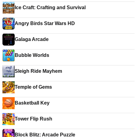
Ice Craft: Crafting and Survival
Angry Birds Star Wars HD
Galaga Arcade
Bubble Worlds
Sleigh Ride Mayhem
Temple of Gems
Basketball Key
Tower Flip Rush
Block Blitz: Arcade Puzzle