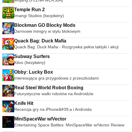
Mojang (PEŁNA WERSJA)
Temple Run 2
Imangi Studios (bezpłatny)
Blockman GO Blocky Mods
Darmowe minigry w stylu blokowym
Quack Bag: Duck Mafia
Quack Bag: Duck Mafia - Rozgrywka pełna taktyki i akcji
Subway Surfers
Kiloo (bezpłatny)
Obby: Lucky Box
Interesująca gra przygodowa z przeszkodami
Real Steel World Robot Boxing
Futurystyczne walki robotów na Androidzie
Knife Hit
Recenzja gry na iPhone&#39;a i Androida
MiniSpaceWar w/Vector
Entertaining Space Battles: MiniSpaceWar w/Vector Review