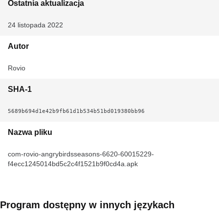
Ostatnia aktualizacja
24 listopada 2022
Autor
Rovio
SHA-1
5689b694d1e42b9fb61d1b534b51bd019380bb96
Nazwa pliku
com-rovio-angrybirdsseasons-6620-60015229-
f4ecc1245014bd5c2c4f1521b9f0cd4a.apk
Program dostępny w innych językach