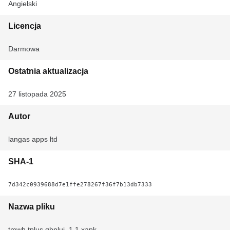
Angielski
Licencja
Darmowa
Ostatnia aktualizacja
27 listopada 2025
Autor
langas apps ltd
SHA-1
7d342c0939688d7e1ffe278267f36f7b13db7333
Nazwa pliku
tmwh.tplus.gbplui_1.1.xapk