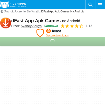
Android
Uczenie Się
Książki
DFast App Apk Games Na Android
dFast App Apk Games
na Android
Przez
Sydney Abuya
Darmowa
1.13