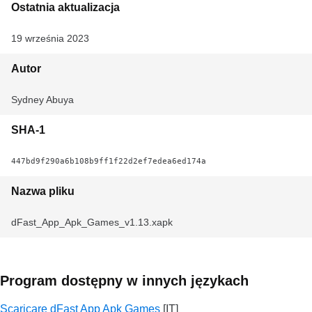
Ostatnia aktualizacja
19 września 2023
Autor
Sydney Abuya
SHA-1
447bd9f290a6b108b9ff1f22d2ef7edea6ed174a
Nazwa pliku
dFast_App_Apk_Games_v1.13.xapk
Program dostępny w innych językach
Scaricare dFast App Apk Games