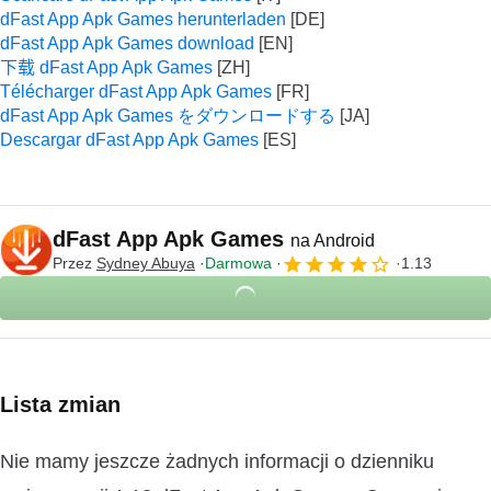
dFast App Apk Games herunterladen
dFast App Apk Games download
下载 dFast App Apk Games
Télécharger dFast App Apk Games
dFast App Apk Games をダウンロードする
Descargar dFast App Apk Games
dFast App Apk Games
na Android
Przez
Sydney Abuya
Darmowa
1.13
Lista zmian
Nie mamy jeszcze żadnych informacji o dzienniku