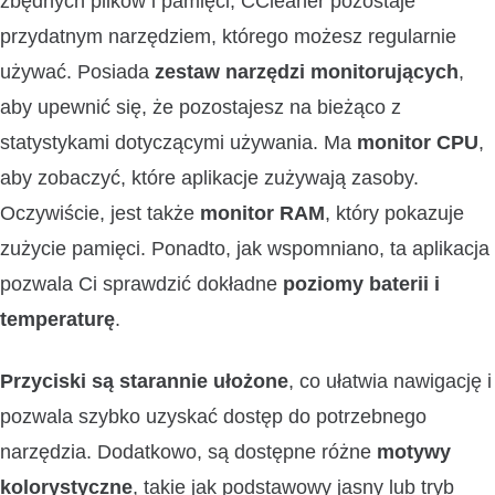
zbędnych plików i pamięci, CCleaner pozostaje
przydatnym narzędziem, którego możesz regularnie
używać. Posiada
zestaw narzędzi monitorujących
,
aby upewnić się, że pozostajesz na bieżąco z
statystykami dotyczącymi używania. Ma
monitor CPU
,
aby zobaczyć, które aplikacje zużywają zasoby.
Oczywiście, jest także
monitor RAM
, który pokazuje
zużycie pamięci. Ponadto, jak wspomniano, ta aplikacja
pozwala Ci sprawdzić dokładne
poziomy baterii i
temperaturę
.
Przyciski są starannie ułożone
, co ułatwia nawigację i
pozwala szybko uzyskać dostęp do potrzebnego
narzędzia. Dodatkowo, są dostępne różne
motywy
kolorystyczne
, takie jak podstawowy jasny lub tryb