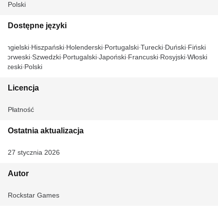
Polski
Dostępne języki
Angielski
Hiszpański
Holenderski
Portugalski
Turecki
Duński
Fiński
Norweski
Szwedzki
Portugalski
Japoński
Francuski
Rosyjski
Włoski
Czeski
Polski
Licencja
Płatność
Ostatnia aktualizacja
27 stycznia 2026
Autor
Rockstar Games