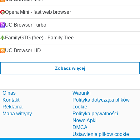
Opera Mini - fast web browser
UC Browser Turbo
FamilyGTG (free) - Family Tree
UC Browser HD
Zobacz więcej
O nas
Warunki
Kontakt
Polityka dotycząca plików
Reklama
cookie
Mapa witryny
Polityka prywatności
Nowe Apki
DMCA
Ustawienia plików cookie