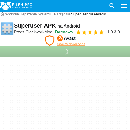
Android
Ulepszanie Systemu I Narzędzia
Superuser Na Android
Superuser APK
na Android
Przez
ClockworkMod
Darmowa
1.0.3.0