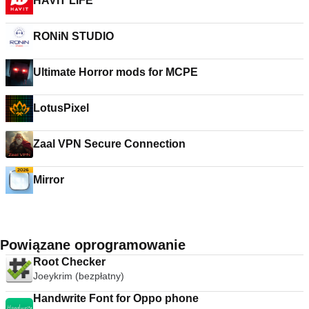
HAVIT LIFE
RONiN STUDIO
Ultimate Horror mods for MCPE
LotusPixel
Zaal VPN Secure Connection
Mirror
Powiązane oprogramowanie
Root Checker
Joeykrim (bezpłatny)
Handwrite Font for Oppo phone