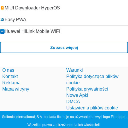
MIUI Downloader HyperOS
Easy PWA
Huawei HiLink Mobile WiFi
Zobacz więcej
O nas
Warunki
Kontakt
Polityka dotycząca plików
Reklama
cookie
Mapa witryny
Polityka prywatności
Nowe Apki
DMCA
Ustawienia plików cookie
Softonic International, S.A. posiada licencję na używanie nazwy i logo Filehippo.
Wszelkie prawa zastrzeżone dla ich właścicieli.