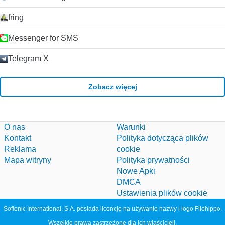
fring
Messenger for SMS
Telegram X
Zobacz więcej
O nas
Warunki
Kontakt
Polityka dotycząca plików
Reklama
cookie
Mapa witryny
Polityka prywatności
Nowe Apki
DMCA
Ustawienia plików cookie
Softonic International, S.A. posiada licencję na używanie nazwy i logo Filehippo.
Wszelkie prawa zastrzeżone dla ich właścicieli.