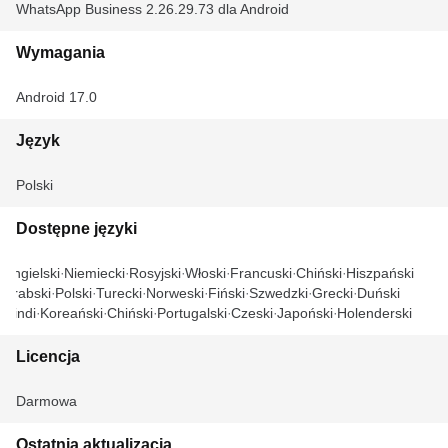
WhatsApp Business 2.26.29.73 dla Android
Wymagania
Android 17.0
Język
Polski
Dostępne języki
Angielski
Niemiecki
Rosyjski
Włoski
Francuski
Chiński
Hiszpański
Arabski
Polski
Turecki
Norweski
Fiński
Szwedzki
Grecki
Duński
Hindi
Koreański
Chiński
Portugalski
Czeski
Japoński
Holenderski
Licencja
Darmowa
Ostatnia aktualizacja