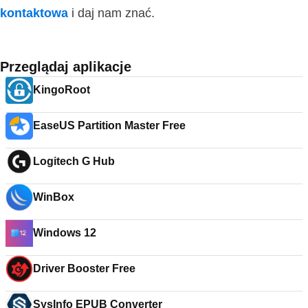
kontaktowa
i daj nam znać.
Przeglądaj aplikacje
KingoRoot
EaseUS Partition Master Free
Logitech G Hub
WinBox
Windows 12
Driver Booster Free
SysInfo EPUB Converter