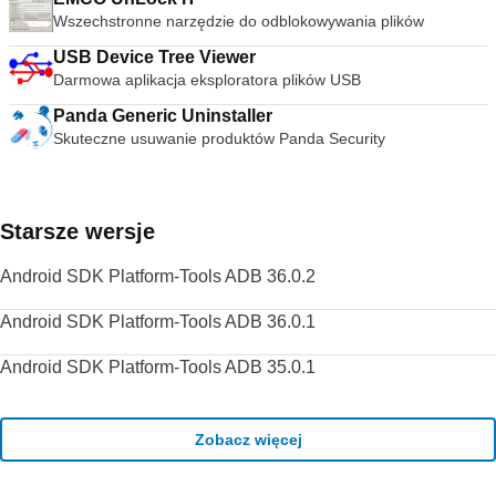
wideo. streszczenie VLC Media Player to po prostu
Wszechstronne narzędzie do odblokowywania plików
najbardziej wszechstronny, stabilny i wysokiej jakości
USB Device Tree Viewer
darmowy odtwarzacz multimediów. Słusznie dominuje na
rynku bezpłatnych odtwarzaczy multimedialnych od ponad 10
Darmowa aplikacja eksploratora plików USB
lat i wygląda na to, że może przez kolejne 10 lat dzięki
Panda Generic Uninstaller
ciągłemu rozwojowi i ulepszaniu przez VideoLAN Org.
Skuteczne usuwanie produktów Panda Security
Szukasz VLC Media Player w wersji dla komputerów Mac?
Pobierz tutaj
Starsze wersje
Android SDK Platform-Tools ADB 36.0.2
Android SDK Platform-Tools ADB 36.0.1
Android SDK Platform-Tools ADB 35.0.1
Zobacz więcej