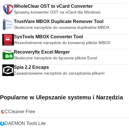
wideo. streszczenie VLC Media Player to po prostu
WholeClear OST to vCard Converter
najbardziej wszechstronny, stabilny i wysokiej jakości
darmowy odtwarzacz multimediów. Słusznie dominuje na
Sprawny konwerter OST na vCard dla Windows
rynku bezpłatnych odtwarzaczy multimedialnych od ponad 10
TrustVare MBOX Duplicate Remover Tool
lat i wygląda na to, że może przez kolejne 10 lat dzięki
Skuteczne narzędzie do usuwania duplikatów MBOX
ciągłemu rozwojowi i ulepszaniu przez VideoLAN Org.
Szukasz VLC Media Player w wersji dla komputerów Mac?
SysTools MBOX Converter Tool
Pobierz tutaj
Wszechstronne narzędzie do konwersji plików MBOX
Recoveryfix Excel Merger
Skuteczne narzędzie do łączenia plików Excel
Spia 2.2 Encaps
Zaawansowane narzędzie do zarządzania plikami
Popularne w Ulepszanie systemu i Narzędzia
CCleaner Free
DAEMON Tools Lite