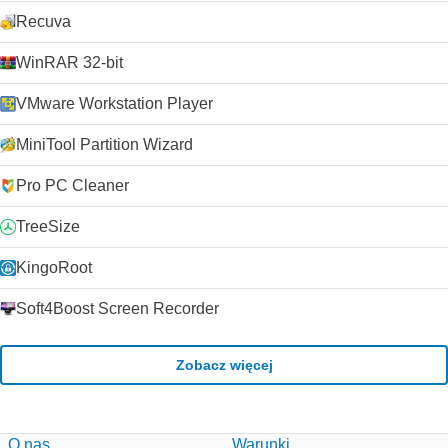
Recuva
WinRAR 32-bit
VMware Workstation Player
MiniTool Partition Wizard
Pro PC Cleaner
TreeSize
KingoRoot
Soft4Boost Screen Recorder
Zobacz więcej
O nas
Warunki