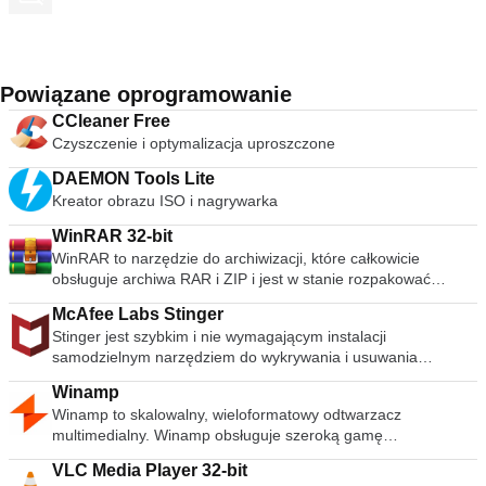
Powiązane oprogramowanie
CCleaner Free
Czyszczenie i optymalizacja uproszczone
DAEMON Tools Lite
Kreator obrazu ISO i nagrywarka
WinRAR 32-bit
WinRAR to narzędzie do archiwizacji, które całkowicie
obsługuje archiwa RAR i ZIP i jest w stanie rozpakować
archiwa CAB, ARJ, LZH, TAR, GZ, ACE, UUE, BZ2, JAR, ISO,
McAfee Labs Stinger
7Z, Z. Konsekwentnie tworzy mniejsze archiwa niż
Stinger jest szybkim i nie wymagającym instalacji
konkurencja, oszczędzając miejsce na dysku i koszty
samodzielnym narzędziem do wykrywania i usuwania
transmisji. WinRAR oferuje graficzny interaktywny interfejs
powszechnego złośliwego oprogramowania i zagrożeń,
wykorzystujący mysz i menu, a także interfejs wiersza
Winamp
idealne, jeśli komputer jest już zainfekowany. Chociaż Stinger
poleceń. WinRAR jest łatwiejszy w użyciu niż wiele innych
Winamp to skalowalny, wieloformatowy odtwarzacz
nie zastępuje pełnowartościowego oprogramowania
archiwizatorów, dzięki specjalnemu trybowi „Wizard”, który
multimedialny. Winamp obsługuje szeroką gamę
antywirusowego, Stinger jest aktualizowany wiele razy w
umożliwia natychmiastowy dostęp do podstawowych funkcji
współczesnych i specjalistycznych formatów plików
tygodniu, aby obejmował wykrywanie nowszych wariantów
archiwizacji poprzez prostą procedurę pytań i odpowiedzi.
VLC Media Player 32-bit
muzycznych, w tym MIDI, MOD, warstwy audio 1 i 2 MPEG-1,
fałszywych alarmów i rozpowszechnionych wirusów.
WinRAR oferuje korzyść przemysłowego szyfrowania