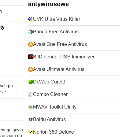
antywirusowe
n
UVK Ultra Virus Killer
ity
Panda Free Antivirus
Avast One Free Antivirus
BitDefender USB Immunizer
Avast Ultimate Antivirus
Dr.Web CureIt!
cych po
ws 7
Combo Cleaner
MWAV Toolkit Utility
a
Baidu Antivirus
 wymagającym
Norton 360 Deluxe
rzędziem do