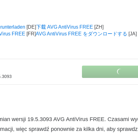
runterladen
下载 AVG AntiVirus FREE
iVirus FREE
AVG AntiVirus FREE をダウンロードする
5.3093
zmian wersji 19.5.3093 AVG AntiVirus FREE. Czasami w
macji, więc sprawdź ponownie za kilka dni, aby sprawdz