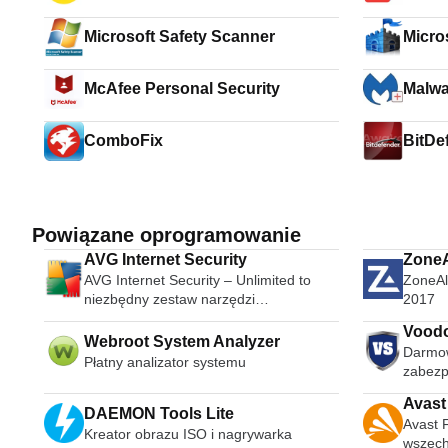
Microsoft Safety Scanner
Micro
Vista 
McAfee Personal Security
Malwa
ComboFix
BitDe
Powiązane oprogramowanie
AVG Internet Security
ZoneA
AVG Internet Security – Unlimited to
ZoneAla
Firewa
niezbędny zestaw narzędzi
2017
bezpieczeństwa, który opiera się na
Voodo
potężnym AVG AntiVirus FREE. Może
Webroot System Analyzer
Darmo
nie tylko wykrywać i usuwać wirusy z
Płatny analizator systemu
zabezp
komputera, ale także zapewnia ochronę
nieograniczonej liczby komputerów,
Avast
DAEMON Tools Lite
tabletów i telefonów. W rzeczywistości
Avast F
jedna subskrypcja obejmuje każde
Kreator obrazu ISO i nagrywarka
wszech