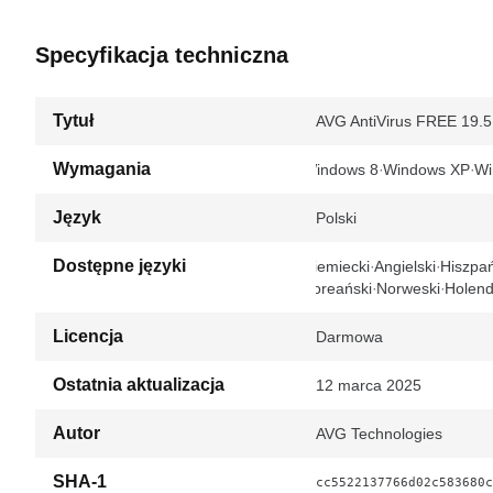
Specyfikacja techniczna
Tytuł
AVG AntiVirus FREE 19.5
Wymagania
Windows 8
Windows XP
Wi
Język
Polski
Dostępne języki
Niemiecki
Angielski
Hiszpań
Koreański
Norweski
Holend
Licencja
Darmowa
Ostatnia aktualizacja
12 marca 2025
Autor
AVG Technologies
SHA-1
cc5522137766d02c583680c