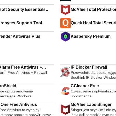
soft Security Essentials
McAfee Total Protectio
64-bit
rebytes Support Tool
Quick Heal Total Secur
fender Antivirus Plus
Kaspersky Premium
larm Free Antivirus +
IP Blocker Firewall
rm Free Antivirus + Firewall
Przewodnik dla początkują
ll 2017
Beethink IP Blocker Windo
oShield
CCleaner Free
we oprogramowanie
Czyszczenie i optymalizacj
ieczające Windows
uproszczone
 One Free Antivirus
McAfee Labs Stinger
ree Antivirus to wydajny i
Stinger jest szybkim i nie
stronny program antywirusowy.
instalacji samodzielnym na