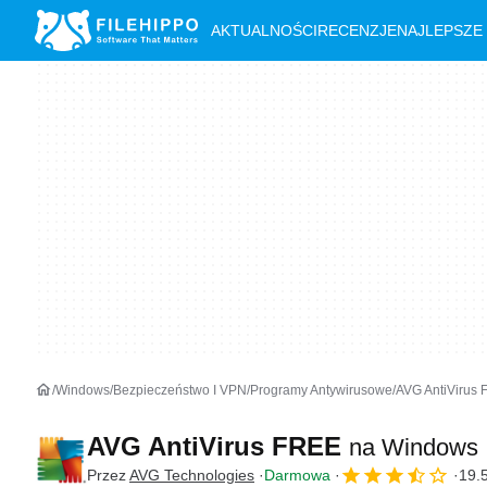
AKTUALNOŚCI
RECENZJE
NAJLEPSZE
Windows
Bezpieczeństwo I VPN
Programy Antywirusowe
AVG AntiVirus
AVG AntiVirus FREE
na Windows
Przez
AVG Technologies
Darmowa
19.